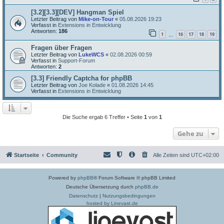
[3.2][3.3][DEV] Hangman Spiel
Letzter Beitrag von
Mike-on-Tour
«
05.08.2026 19:23
Verfasst in
Extensions in Entwicklung
Antworten:
186
1
16
17
18
19
…
Fragen über Fragen
Letzter Beitrag von
LukeWCS
«
02.08.2026 00:59
Verfasst in
Support-Forum
Antworten:
2
[3.3] Friendly Captcha for phpBB
Letzter Beitrag von
Joe Kolade
«
01.08.2026 14:45
Verfasst in
Extensions in Entwicklung
Die Suche ergab 6 Treffer • Seite
1
von
1
Gehe zu
Startseite
Community
Alle Zeiten sind
UTC+02:00
Powered by
phpBB
® Forum Software © phpBB Limited
Deutsche Übersetzung durch
phpBB.de
Datenschutz
|
Nutzungsbedingungen
hosted by Linevast.de