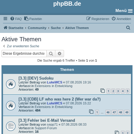
phpBB.de
Menü
FAQ
Pastebin
Registrieren
Anmelden
S
Startseite
Community
Suche
Aktive Themen
u
Aktive Themen
c
Zur erweiterten Suche
h
Suche
Erweiterte Suche
e
Die Suche ergab 6 Treffer • Seite
1
von
1
Themen
[3.3] [DEV] Sudoku
Letzter Beitrag von
LukeWCS
«
07.08.2026 19:16
Verfasst in
Extensions in Entwicklung
Antworten:
49
1
2
3
4
5
[3.3] [CDB] LF who was here 2 (Wer war da?)
Letzter Beitrag von
LukeWCS
«
07.08.2026 15:22
Verfasst in
Extensions in Entwicklung
Antworten:
484
1
46
47
48
49
…
[3.3] Fehler bei E-Mail Versand
Letzter Beitrag von
sepp71
«
07.08.2026 08:33
Verfasst in
Support-Forum
Antworten:
16
1
2