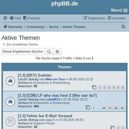
phpBB.de
Menü
FAQ
Pastebin
Registrieren
Anmelden
S
Startseite
Community
Suche
Aktive Themen
u
Aktive Themen
c
Zur erweiterten Suche
h
Suche
Erweiterte Suche
e
Die Suche ergab 4 Treffer • Seite
1
von
1
Themen
[3.3] [DEV] Sudoku
Letzter Beitrag von
Mike-on-Tour
«
08.08.2026 22:32
Verfasst in
Extensions in Entwicklung
Antworten:
55
1
2
3
4
5
6
[3.3] [CDB] LF who was here 2 (Wer war da?)
Letzter Beitrag von
LukeWCS
«
07.08.2026 15:22
Verfasst in
Extensions in Entwicklung
Antworten:
484
1
46
47
48
49
…
[3.3] Fehler bei E-Mail Versand
Letzter Beitrag von
sepp71
«
07.08.2026 08:33
Verfasst in
Support-Forum
Antworten:
16
1
2