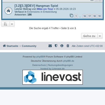
[3.2][3.3][DEV] Hangman Spiel
Letzter Beitrag von
Mike-on-Tour
«
05.08.2026 19:23
Verfasst in
Extensions in Entwicklung
Antworten:
186
1
16
17
18
19
…
Die Suche ergab 4 Treffer • Seite
1
von
1
Gehe zu
Startseite
Community
Alle Zeiten sind
UTC+02:00
Powered by
phpBB
® Forum Software © phpBB Limited
Deutsche Übersetzung durch
phpBB.de
Datenschutz
|
Nutzungsbedingungen
hosted by Linevast.de