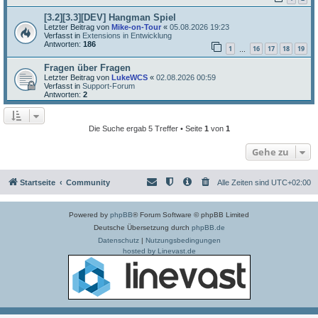
[3.2][3.3][DEV] Hangman Spiel
Letzter Beitrag von
Mike-on-Tour
«
05.08.2026 19:23
Verfasst in
Extensions in Entwicklung
Antworten:
186
1
16
17
18
19
…
Fragen über Fragen
Letzter Beitrag von
LukeWCS
«
02.08.2026 00:59
Verfasst in
Support-Forum
Antworten:
2
Die Suche ergab 5 Treffer • Seite
1
von
1
Gehe zu
Startseite
Community
Alle Zeiten sind
UTC+02:00
Powered by
phpBB
® Forum Software © phpBB Limited
Deutsche Übersetzung durch
phpBB.de
Datenschutz
|
Nutzungsbedingungen
hosted by Linevast.de