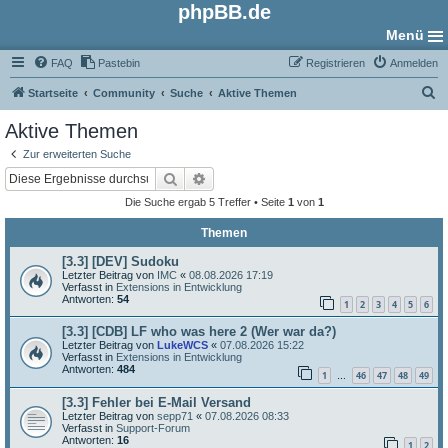
phpBB.de
Menü
FAQ
Pastebin
Registrieren
Anmelden
S
Startseite
Community
Suche
Aktive Themen
u
Aktive Themen
c
Zur erweiterten Suche
h
Suche
Erweiterte Suche
e
Die Suche ergab 5 Treffer • Seite
1
von
1
Themen
[3.3] [DEV] Sudoku
Letzter Beitrag von
IMC
«
08.08.2026 17:19
Verfasst in
Extensions in Entwicklung
Antworten:
54
1
2
3
4
5
6
[3.3] [CDB] LF who was here 2 (Wer war da?)
Letzter Beitrag von
LukeWCS
«
07.08.2026 15:22
Verfasst in
Extensions in Entwicklung
Antworten:
484
1
46
47
48
49
…
[3.3] Fehler bei E-Mail Versand
Letzter Beitrag von
sepp71
«
07.08.2026 08:33
Verfasst in
Support-Forum
Antworten:
16
1
2