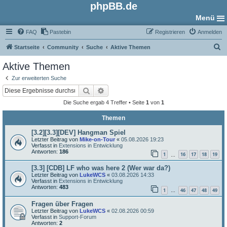
phpBB.de
Menü
FAQ
Pastebin
Registrieren
Anmelden
S
Startseite
Community
Suche
Aktive Themen
u
Aktive Themen
c
Zur erweiterten Suche
h
Suche
Erweiterte Suche
e
Die Suche ergab 4 Treffer • Seite
1
von
1
Themen
[3.2][3.3][DEV] Hangman Spiel
Letzter Beitrag von
Mike-on-Tour
«
05.08.2026 19:23
Verfasst in
Extensions in Entwicklung
Antworten:
186
1
16
17
18
19
…
[3.3] [CDB] LF who was here 2 (Wer war da?)
Letzter Beitrag von
LukeWCS
«
03.08.2026 14:33
Verfasst in
Extensions in Entwicklung
Antworten:
483
1
46
47
48
49
…
Fragen über Fragen
Letzter Beitrag von
LukeWCS
«
02.08.2026 00:59
Verfasst in
Support-Forum
Antworten:
2