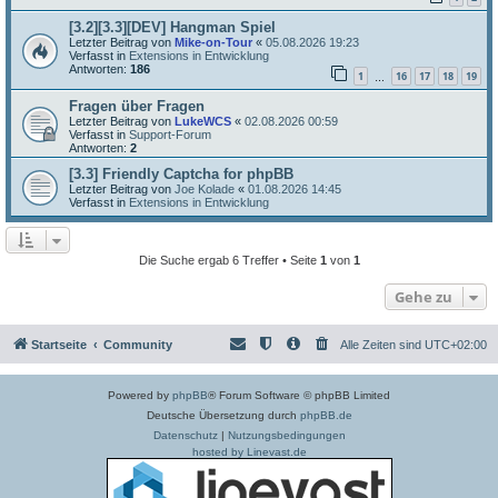
[3.2][3.3][DEV] Hangman Spiel
Letzter Beitrag von
Mike-on-Tour
«
05.08.2026 19:23
Verfasst in
Extensions in Entwicklung
Antworten:
186
1
16
17
18
19
…
Fragen über Fragen
Letzter Beitrag von
LukeWCS
«
02.08.2026 00:59
Verfasst in
Support-Forum
Antworten:
2
[3.3] Friendly Captcha for phpBB
Letzter Beitrag von
Joe Kolade
«
01.08.2026 14:45
Verfasst in
Extensions in Entwicklung
Die Suche ergab 6 Treffer • Seite
1
von
1
Gehe zu
Startseite
Community
Alle Zeiten sind
UTC+02:00
Powered by
phpBB
® Forum Software © phpBB Limited
Deutsche Übersetzung durch
phpBB.de
Datenschutz
|
Nutzungsbedingungen
hosted by Linevast.de