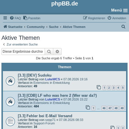
phpBB.de
Menü
FAQ
Pastebin
Registrieren
Anmelden
S
Startseite
Community
Suche
Aktive Themen
u
Aktive Themen
c
Zur erweiterten Suche
h
Suche
Erweiterte Suche
e
Die Suche ergab 6 Treffer • Seite
1
von
1
Themen
[3.3] [DEV] Sudoku
Letzter Beitrag von
LukeWCS
«
07.08.2026 19:16
Verfasst in
Extensions in Entwicklung
Antworten:
49
1
2
3
4
5
[3.3] [CDB] LF who was here 2 (Wer war da?)
Letzter Beitrag von
LukeWCS
«
07.08.2026 15:22
Verfasst in
Extensions in Entwicklung
Antworten:
484
1
46
47
48
49
…
[3.3] Fehler bei E-Mail Versand
Letzter Beitrag von
sepp71
«
07.08.2026 08:33
Verfasst in
Support-Forum
Antworten:
16
1
2