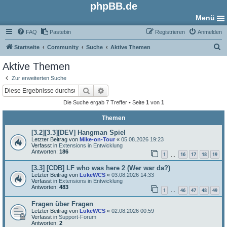
phpBB.de
Menü
FAQ
Pastebin
Registrieren
Anmelden
S
Startseite
Community
Suche
Aktive Themen
u
Aktive Themen
c
Zur erweiterten Suche
h
Suche
Erweiterte Suche
e
Die Suche ergab 7 Treffer • Seite
1
von
1
Themen
[3.2][3.3][DEV] Hangman Spiel
Letzter Beitrag von
Mike-on-Tour
«
05.08.2026 19:23
Verfasst in
Extensions in Entwicklung
Antworten:
186
1
16
17
18
19
…
[3.3] [CDB] LF who was here 2 (Wer war da?)
Letzter Beitrag von
LukeWCS
«
03.08.2026 14:33
Verfasst in
Extensions in Entwicklung
Antworten:
483
1
46
47
48
49
…
Fragen über Fragen
Letzter Beitrag von
LukeWCS
«
02.08.2026 00:59
Verfasst in
Support-Forum
Antworten:
2