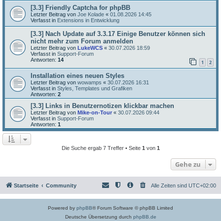
[3.3] Friendly Captcha for phpBB
Letzter Beitrag von
Joe Kolade
«
01.08.2026 14:45
Verfasst in
Extensions in Entwicklung
[3.3] Nach Update auf 3.3.17 Einige Benutzer können sich
nicht mehr zum Forum anmelden
Letzter Beitrag von
LukeWCS
«
30.07.2026 18:59
Verfasst in
Support-Forum
Antworten:
14
1
2
Installation eines neuen Styles
Letzter Beitrag von
wowamps
«
30.07.2026 16:31
Verfasst in
Styles, Templates und Grafiken
Antworten:
2
[3.3] Links in Benutzernotizen klickbar machen
Letzter Beitrag von
Mike-on-Tour
«
30.07.2026 09:44
Verfasst in
Support-Forum
Antworten:
1
Die Suche ergab 7 Treffer • Seite
1
von
1
Gehe zu
Startseite
Community
Alle Zeiten sind
UTC+02:00
Powered by
phpBB
® Forum Software © phpBB Limited
Deutsche Übersetzung durch
phpBB.de