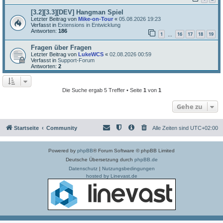
[3.2][3.3][DEV] Hangman Spiel
Letzter Beitrag von
Mike-on-Tour
«
05.08.2026 19:23
Verfasst in
Extensions in Entwicklung
Antworten:
186
1
16
17
18
19
…
Fragen über Fragen
Letzter Beitrag von
LukeWCS
«
02.08.2026 00:59
Verfasst in
Support-Forum
Antworten:
2
Die Suche ergab 5 Treffer • Seite
1
von
1
Gehe zu
Startseite
Community
Alle Zeiten sind
UTC+02:00
Powered by
phpBB
® Forum Software © phpBB Limited
Deutsche Übersetzung durch
phpBB.de
Datenschutz
|
Nutzungsbedingungen
hosted by Linevast.de