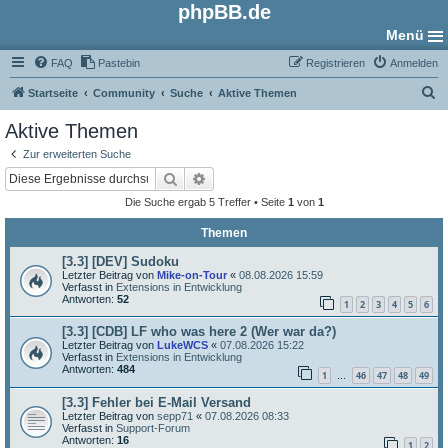
phpBB.de
Menü
FAQ
Pastebin
Registrieren
Anmelden
S
Startseite
Community
Suche
Aktive Themen
u
Aktive Themen
c
Zur erweiterten Suche
h
Suche
Erweiterte Suche
e
Die Suche ergab 5 Treffer • Seite
1
von
1
Themen
[3.3] [DEV] Sudoku
Letzter Beitrag von
Mike-on-Tour
«
08.08.2026 15:59
Verfasst in
Extensions in Entwicklung
Antworten:
52
1
2
3
4
5
6
[3.3] [CDB] LF who was here 2 (Wer war da?)
Letzter Beitrag von
LukeWCS
«
07.08.2026 15:22
Verfasst in
Extensions in Entwicklung
Antworten:
484
1
46
47
48
49
…
[3.3] Fehler bei E-Mail Versand
Letzter Beitrag von
sepp71
«
07.08.2026 08:33
Verfasst in
Support-Forum
Antworten:
16
1
2