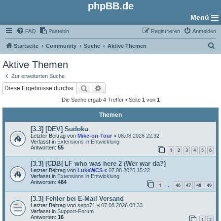
phpBB.de
Menü
FAQ
Pastebin
Registrieren
Anmelden
S
Startseite
Community
Suche
Aktive Themen
u
Aktive Themen
c
Zur erweiterten Suche
h
Suche
Erweiterte Suche
e
Die Suche ergab 4 Treffer • Seite
1
von
1
Themen
[3.3] [DEV] Sudoku
Letzter Beitrag von
Mike-on-Tour
«
08.08.2026 22:32
Verfasst in
Extensions in Entwicklung
Antworten:
55
1
2
3
4
5
6
[3.3] [CDB] LF who was here 2 (Wer war da?)
Letzter Beitrag von
LukeWCS
«
07.08.2026 15:22
Verfasst in
Extensions in Entwicklung
Antworten:
484
1
46
47
48
49
…
[3.3] Fehler bei E-Mail Versand
Letzter Beitrag von
sepp71
«
07.08.2026 08:33
Verfasst in
Support-Forum
Antworten:
16
1
2