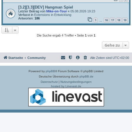
[3.2][3.3][DEV] Hangman Spiel
Letzter Beitrag von
Mike-on-Tour
«
05.08.2026 19:23
Verfasst in
Extensions in Entwicklung
Antworten:
186
1
16
17
18
19
…
Die Suche ergab 4 Treffer • Seite
1
von
1
Gehe zu
Startseite
Community
Alle Zeiten sind
UTC+02:00
Powered by
phpBB
® Forum Software © phpBB Limited
Deutsche Übersetzung durch
phpBB.de
Datenschutz
|
Nutzungsbedingungen
hosted by Linevast.de