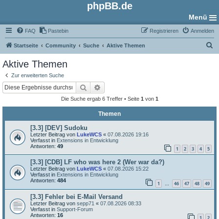
phpBB.de
Menü
FAQ
Pastebin
Registrieren
Anmelden
S
Startseite
Community
Suche
Aktive Themen
u
Aktive Themen
c
Zur erweiterten Suche
h
Suche
Erweiterte Suche
e
Die Suche ergab 6 Treffer • Seite
1
von
1
Themen
[3.3] [DEV] Sudoku
Letzter Beitrag von
LukeWCS
«
07.08.2026 19:16
Verfasst in
Extensions in Entwicklung
Antworten:
49
1
2
3
4
5
[3.3] [CDB] LF who was here 2 (Wer war da?)
Letzter Beitrag von
LukeWCS
«
07.08.2026 15:22
Verfasst in
Extensions in Entwicklung
Antworten:
484
1
46
47
48
49
…
[3.3] Fehler bei E-Mail Versand
Letzter Beitrag von
sepp71
«
07.08.2026 08:33
Verfasst in
Support-Forum
Antworten:
16
1
2