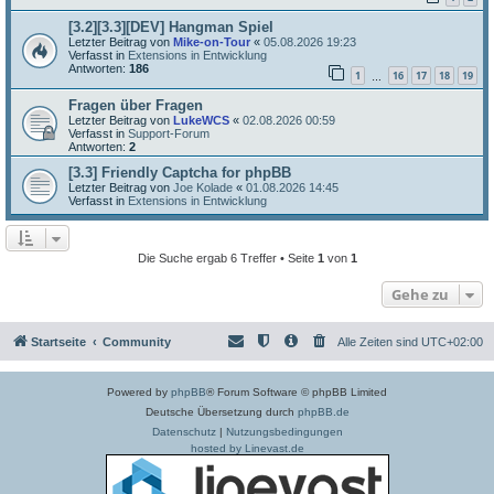
[3.2][3.3][DEV] Hangman Spiel
Letzter Beitrag von
Mike-on-Tour
«
05.08.2026 19:23
Verfasst in
Extensions in Entwicklung
Antworten:
186
1
16
17
18
19
…
Fragen über Fragen
Letzter Beitrag von
LukeWCS
«
02.08.2026 00:59
Verfasst in
Support-Forum
Antworten:
2
[3.3] Friendly Captcha for phpBB
Letzter Beitrag von
Joe Kolade
«
01.08.2026 14:45
Verfasst in
Extensions in Entwicklung
Die Suche ergab 6 Treffer • Seite
1
von
1
Gehe zu
Startseite
Community
Alle Zeiten sind
UTC+02:00
Powered by
phpBB
® Forum Software © phpBB Limited
Deutsche Übersetzung durch
phpBB.de
Datenschutz
|
Nutzungsbedingungen
hosted by Linevast.de