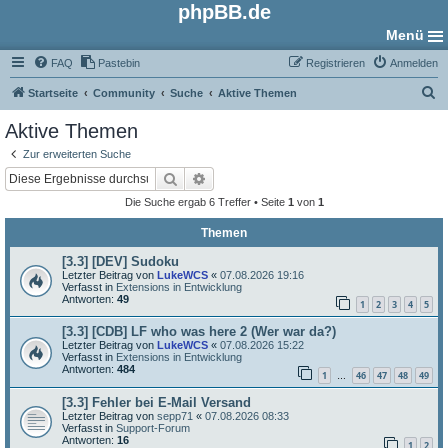
phpBB.de
Menü
FAQ
Pastebin
Registrieren
Anmelden
S
Startseite
Community
Suche
Aktive Themen
u
Aktive Themen
c
Zur erweiterten Suche
h
Suche
Erweiterte Suche
e
Die Suche ergab 6 Treffer • Seite
1
von
1
Themen
[3.3] [DEV] Sudoku
Letzter Beitrag von
LukeWCS
«
07.08.2026 19:16
Verfasst in
Extensions in Entwicklung
Antworten:
49
1
2
3
4
5
[3.3] [CDB] LF who was here 2 (Wer war da?)
Letzter Beitrag von
LukeWCS
«
07.08.2026 15:22
Verfasst in
Extensions in Entwicklung
Antworten:
484
1
46
47
48
49
…
[3.3] Fehler bei E-Mail Versand
Letzter Beitrag von
sepp71
«
07.08.2026 08:33
Verfasst in
Support-Forum
Antworten:
16
1
2