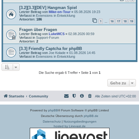
[3.2][3.3][DEV] Hangman Spiel
Letzter Beitrag von
Mike-on-Tour
«
05.08.2026 19:23
Verfasst in
Extensions in Entwicklung
Antworten:
186
1
16
17
18
19
…
Fragen über Fragen
Letzter Beitrag von
LukeWCS
«
02.08.2026 00:59
Verfasst in
Support-Forum
Antworten:
2
[3.3] Friendly Captcha for phpBB
Letzter Beitrag von
Joe Kolade
«
01.08.2026 14:45
Verfasst in
Extensions in Entwicklung
Die Suche ergab 6 Treffer • Seite
1
von
1
Gehe zu
Startseite
Community
Alle Zeiten sind
UTC+02:00
Powered by
phpBB
® Forum Software © phpBB Limited
Deutsche Übersetzung durch
phpBB.de
Datenschutz
|
Nutzungsbedingungen
hosted by Linevast.de