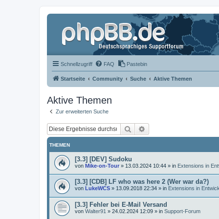
Schnellzugriff
FAQ
Pastebin
Startseite
Community
Suche
Aktive Themen
Aktive Themen
Zur erweiterten Suche
Suche
Erweiterte Suche
THEMEN
[3.3] [DEV] Sudoku
von
Mike-on-Tour
»
13.03.2024 10:44
» in
Extensions in En
[3.3] [CDB] LF who was here 2 (Wer war da?)
von
LukeWCS
»
13.09.2018 22:34
» in
Extensions in Entwic
[3.3] Fehler bei E-Mail Versand
von
Walter91
»
24.02.2024 12:09
» in
Support-Forum