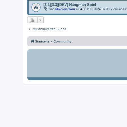
[3.2][3.3][DEV] Hangman Spiel
von
Mike-on-Tour
»
04.03.2021 10:43
» in
Extensions i
Zur erweiterten Suche
Startseite
Community