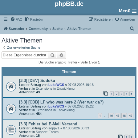
phpBB.de
Menü
FAQ
Pastebin
Registrieren
Anmelden
S
Startseite
Community
Suche
Aktive Themen
u
Aktive Themen
c
Zur erweiterten Suche
h
Suche
Erweiterte Suche
e
Die Suche ergab 6 Treffer • Seite
1
von
1
Themen
[3.3] [DEV] Sudoku
Letzter Beitrag von
LukeWCS
«
07.08.2026 19:16
Verfasst in
Extensions in Entwicklung
Antworten:
49
1
2
3
4
5
[3.3] [CDB] LF who was here 2 (Wer war da?)
Letzter Beitrag von
LukeWCS
«
07.08.2026 15:22
Verfasst in
Extensions in Entwicklung
Antworten:
484
1
46
47
48
49
…
[3.3] Fehler bei E-Mail Versand
Letzter Beitrag von
sepp71
«
07.08.2026 08:33
Verfasst in
Support-Forum
Antworten:
16
1
2