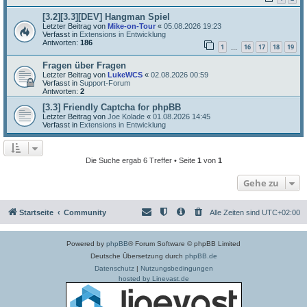
[3.2][3.3][DEV] Hangman Spiel
Letzter Beitrag von
Mike-on-Tour
«
05.08.2026 19:23
Verfasst in
Extensions in Entwicklung
Antworten:
186
1
16
17
18
19
…
Fragen über Fragen
Letzter Beitrag von
LukeWCS
«
02.08.2026 00:59
Verfasst in
Support-Forum
Antworten:
2
[3.3] Friendly Captcha for phpBB
Letzter Beitrag von
Joe Kolade
«
01.08.2026 14:45
Verfasst in
Extensions in Entwicklung
Die Suche ergab 6 Treffer • Seite
1
von
1
Gehe zu
Startseite
Community
Alle Zeiten sind
UTC+02:00
Powered by
phpBB
® Forum Software © phpBB Limited
Deutsche Übersetzung durch
phpBB.de
Datenschutz
|
Nutzungsbedingungen
hosted by Linevast.de