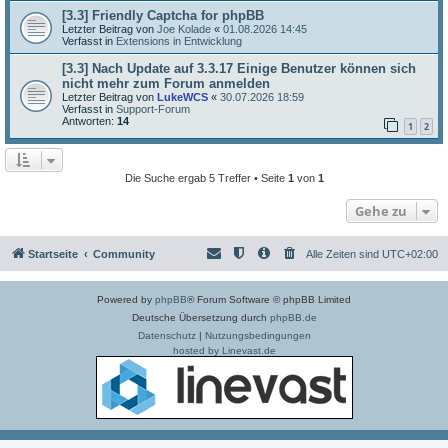
[3.3] Friendly Captcha for phpBB
Letzter Beitrag von
Joe Kolade
«
01.08.2026 14:45
Verfasst in
Extensions in Entwicklung
[3.3] Nach Update auf 3.3.17 Einige Benutzer können sich
nicht mehr zum Forum anmelden
Letzter Beitrag von
LukeWCS
«
30.07.2026 18:59
Verfasst in
Support-Forum
Antworten:
14
1
2
Die Suche ergab 5 Treffer • Seite
1
von
1
Gehe zu
Startseite
Community
Alle Zeiten sind
UTC+02:00
Powered by
phpBB
® Forum Software © phpBB Limited
Deutsche Übersetzung durch
phpBB.de
Datenschutz
|
Nutzungsbedingungen
hosted by Linevast.de