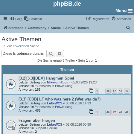
phpBB.de
Menü
FAQ
Pastebin
Registrieren
Anmelden
S
Startseite
Community
Suche
Aktive Themen
u
Aktive Themen
c
Zur erweiterten Suche
h
Suche
Erweiterte Suche
e
Die Suche ergab 5 Treffer • Seite
1
von
1
Themen
[3.2][3.3][DEV] Hangman Spiel
Letzter Beitrag von
Mike-on-Tour
«
05.08.2026 19:23
Verfasst in
Extensions in Entwicklung
Antworten:
186
1
16
17
18
19
…
[3.3] [CDB] LF who was here 2 (Wer war da?)
Letzter Beitrag von
LukeWCS
«
03.08.2026 14:33
Verfasst in
Extensions in Entwicklung
Antworten:
483
1
46
47
48
49
…
Fragen über Fragen
Letzter Beitrag von
LukeWCS
«
02.08.2026 00:59
Verfasst in
Support-Forum
Antworten:
2