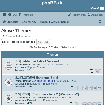
phpBB.de
Menü
FAQ
Pastebin
Registrieren
Anmelden
S
Startseite
Community
Suche
Aktive Themen
u
Aktive Themen
c
Zur erweiterten Suche
h
Suche
Erweiterte Suche
e
Die Suche ergab 5 Treffer • Seite
1
von
1
Themen
[3.3] Fehler bei E-Mail Versand
Letzter Beitrag von
sepp71
«
07.08.2026 08:33
Verfasst in
Support-Forum
Antworten:
16
1
2
[3.2][3.3][DEV] Hangman Spiel
Letzter Beitrag von
Mike-on-Tour
«
05.08.2026 19:23
Verfasst in
Extensions in Entwicklung
Antworten:
186
1
16
17
18
19
…
[3.3] [CDB] LF who was here 2 (Wer war da?)
Letzter Beitrag von
LukeWCS
«
03.08.2026 14:33
Verfasst in
Extensions in Entwicklung
Antworten:
483
1
46
47
48
49
…