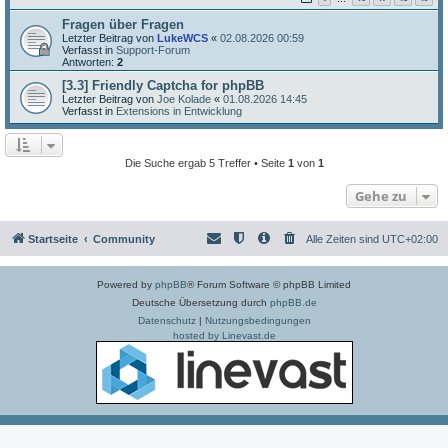
Fragen über Fragen
Letzter Beitrag von
LukeWCS
«
02.08.2026 00:59
Verfasst in
Support-Forum
Antworten:
2
[3.3] Friendly Captcha for phpBB
Letzter Beitrag von
Joe Kolade
«
01.08.2026 14:45
Verfasst in
Extensions in Entwicklung
Die Suche ergab 5 Treffer • Seite
1
von
1
Gehe zu
Startseite
Community
Alle Zeiten sind
UTC+02:00
Powered by
phpBB
® Forum Software © phpBB Limited
Deutsche Übersetzung durch
phpBB.de
Datenschutz
|
Nutzungsbedingungen
hosted by Linevast.de