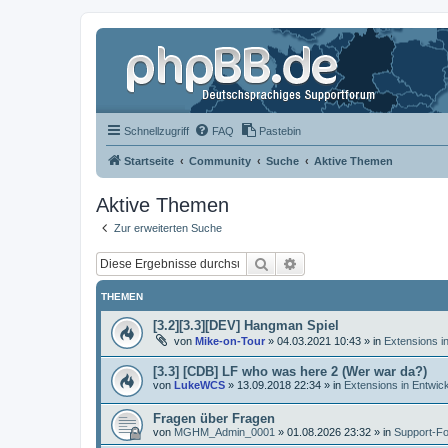
Schnellzugriff
FAQ
Pastebin
Startseite
Community
Suche
Aktive Themen
Aktive Themen
Zur erweiterten Suche
Suche
Erweiterte Suche
THEMEN
[3.2][3.3][DEV] Hangman Spiel
von
Mike-on-Tour
»
04.03.2021 10:43
» in
Extensions i
[3.3] [CDB] LF who was here 2 (Wer war da?)
von
LukeWCS
»
13.09.2018 22:34
» in
Extensions in Entwic
Fragen über Fragen
von
MGHM_Admin_0001
»
01.08.2026 23:32
» in
Support-F