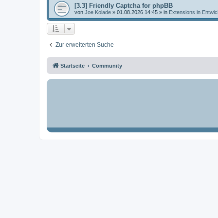
[3.3] Friendly Captcha for phpBB
von
Joe Kolade
»
01.08.2026 14:45
» in
Extensions in Entwic
Zur erweiterten Suche
Startseite
Community