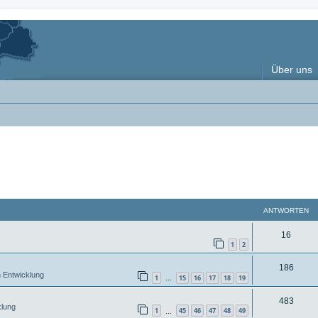
Über uns
ANTWORTEN
A
16
1
2
n
A
186
t
n Entwicklung
1
15
16
17
18
19
…
n
w
A
483
t
klung
o
1
45
46
47
48
49
…