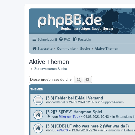
Schnellzugriff
FAQ
Pastebin
Startseite
Community
Suche
Aktive Themen
Aktive Themen
Zur erweiterten Suche
Suche
Erweiterte Suche
THEMEN
[3.3] Fehler bei E-Mail Versand
von
Walter91
»
24.02.2024 12:09
» in
Support-Forum
[3.2][3.3][DEV] Hangman Spiel
von
Mike-on-Tour
»
04.03.2021 10:43
» in
Extensions i
[3.3] [CDB] LF who was here 2 (Wer war da?)
von
LukeWCS
»
13.09.2018 22:34
» in
Extensions in Entwic