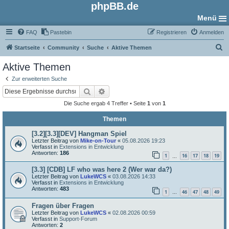
phpBB.de
Menü
FAQ
Pastebin
Registrieren
Anmelden
S
Startseite
Community
Suche
Aktive Themen
u
Aktive Themen
c
Zur erweiterten Suche
h
Suche
Erweiterte Suche
e
Die Suche ergab 4 Treffer • Seite
1
von
1
Themen
[3.2][3.3][DEV] Hangman Spiel
Letzter Beitrag von
Mike-on-Tour
«
05.08.2026 19:23
Verfasst in
Extensions in Entwicklung
Antworten:
186
1
16
17
18
19
…
[3.3] [CDB] LF who was here 2 (Wer war da?)
Letzter Beitrag von
LukeWCS
«
03.08.2026 14:33
Verfasst in
Extensions in Entwicklung
Antworten:
483
1
46
47
48
49
…
Fragen über Fragen
Letzter Beitrag von
LukeWCS
«
02.08.2026 00:59
Verfasst in
Support-Forum
Antworten:
2