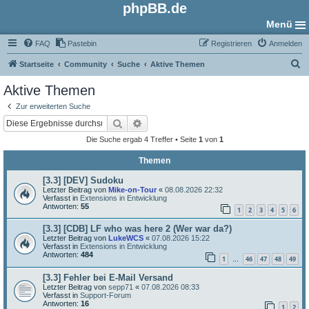
phpBB.de
Menü
FAQ
Pastebin
Registrieren
Anmelden
S
Startseite
Community
Suche
Aktive Themen
u
Aktive Themen
c
Zur erweiterten Suche
h
Suche
Erweiterte Suche
e
Die Suche ergab 4 Treffer • Seite
1
von
1
Themen
[3.3] [DEV] Sudoku
Letzter Beitrag von
Mike-on-Tour
«
08.08.2026 22:32
Verfasst in
Extensions in Entwicklung
Antworten:
55
1
2
3
4
5
6
[3.3] [CDB] LF who was here 2 (Wer war da?)
Letzter Beitrag von
LukeWCS
«
07.08.2026 15:22
Verfasst in
Extensions in Entwicklung
Antworten:
484
1
46
47
48
49
…
[3.3] Fehler bei E-Mail Versand
Letzter Beitrag von
sepp71
«
07.08.2026 08:33
Verfasst in
Support-Forum
Antworten:
16
1
2