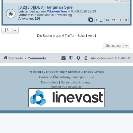
[3.2][3.3][DEV] Hangman Spiel
Letzter Beitrag von
Mike-on-Tour
«
05.08.2026 19:23
Verfasst in
Extensions in Entwicklung
Antworten:
186
1
16
17
18
19
…
Die Suche ergab 4 Treffer • Seite
1
von
1
Gehe zu
Startseite
Community
Alle Zeiten sind
UTC+02:00
Powered by
phpBB
® Forum Software © phpBB Limited
Deutsche Übersetzung durch
phpBB.de
Datenschutz
|
Nutzungsbedingungen
hosted by Linevast.de