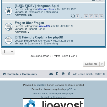
[3.2][3.3][DEV] Hangman Spiel
Letzter Beitrag von
Mike-on-Tour
«
05.08.2026 19:23
Verfasst in
Extensions in Entwicklung
Antworten:
186
1
16
17
18
19
…
Fragen über Fragen
Letzter Beitrag von
LukeWCS
«
02.08.2026 00:59
Verfasst in
Support-Forum
Antworten:
2
[3.3] Friendly Captcha for phpBB
Letzter Beitrag von
Joe Kolade
«
01.08.2026 14:45
Verfasst in
Extensions in Entwicklung
Die Suche ergab 6 Treffer • Seite
1
von
1
Gehe zu
Startseite
Community
Alle Zeiten sind
UTC+02:00
Powered by
phpBB
® Forum Software © phpBB Limited
Deutsche Übersetzung durch
phpBB.de
Datenschutz
|
Nutzungsbedingungen
hosted by Linevast.de