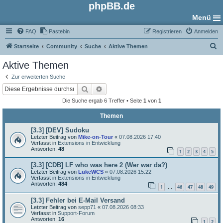
phpBB.de
Menü
FAQ
Pastebin
Registrieren
Anmelden
S
Startseite
Community
Suche
Aktive Themen
u
Aktive Themen
c
Zur erweiterten Suche
h
Suche
Erweiterte Suche
e
Die Suche ergab 6 Treffer • Seite
1
von
1
Themen
[3.3] [DEV] Sudoku
Letzter Beitrag von
Mike-on-Tour
«
07.08.2026 17:40
Verfasst in
Extensions in Entwicklung
Antworten:
48
1
2
3
4
5
[3.3] [CDB] LF who was here 2 (Wer war da?)
Letzter Beitrag von
LukeWCS
«
07.08.2026 15:22
Verfasst in
Extensions in Entwicklung
Antworten:
484
1
46
47
48
49
…
[3.3] Fehler bei E-Mail Versand
Letzter Beitrag von
sepp71
«
07.08.2026 08:33
Verfasst in
Support-Forum
Antworten:
16
1
2