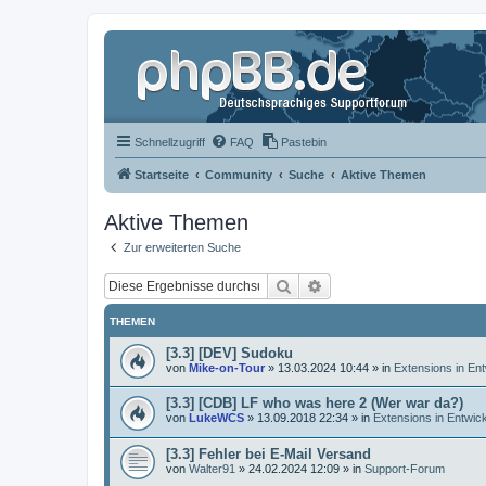
Schnellzugriff
FAQ
Pastebin
Startseite
Community
Suche
Aktive Themen
Aktive Themen
Zur erweiterten Suche
Suche
Erweiterte Suche
THEMEN
[3.3] [DEV] Sudoku
von
Mike-on-Tour
»
13.03.2024 10:44
» in
Extensions in En
[3.3] [CDB] LF who was here 2 (Wer war da?)
von
LukeWCS
»
13.09.2018 22:34
» in
Extensions in Entwic
[3.3] Fehler bei E-Mail Versand
von
Walter91
»
24.02.2024 12:09
» in
Support-Forum