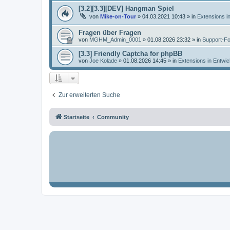
[3.2][3.3][DEV] Hangman Spiel
von
Mike-on-Tour
»
04.03.2021 10:43
» in
Extensions i
Fragen über Fragen
von
MGHM_Admin_0001
»
01.08.2026 23:32
» in
Support-F
[3.3] Friendly Captcha for phpBB
von
Joe Kolade
»
01.08.2026 14:45
» in
Extensions in Entwic
Zur erweiterten Suche
Startseite
Community