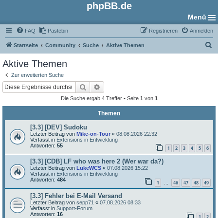
phpBB.de
Menü
FAQ
Pastebin
Registrieren
Anmelden
S
Startseite
Community
Suche
Aktive Themen
u
Aktive Themen
c
Zur erweiterten Suche
h
Suche
Erweiterte Suche
e
Die Suche ergab 4 Treffer • Seite
1
von
1
Themen
[3.3] [DEV] Sudoku
Letzter Beitrag von
Mike-on-Tour
«
08.08.2026 22:32
Verfasst in
Extensions in Entwicklung
Antworten:
55
1
2
3
4
5
6
[3.3] [CDB] LF who was here 2 (Wer war da?)
Letzter Beitrag von
LukeWCS
«
07.08.2026 15:22
Verfasst in
Extensions in Entwicklung
Antworten:
484
1
46
47
48
49
…
[3.3] Fehler bei E-Mail Versand
Letzter Beitrag von
sepp71
«
07.08.2026 08:33
Verfasst in
Support-Forum
Antworten:
16
1
2