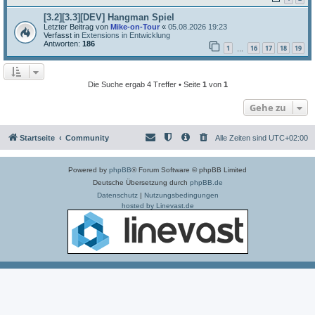
[3.2][3.3][DEV] Hangman Spiel
Letzter Beitrag von
Mike-on-Tour
«
05.08.2026 19:23
Verfasst in
Extensions in Entwicklung
Antworten:
186
1
16
17
18
19
…
Die Suche ergab 4 Treffer • Seite
1
von
1
Gehe zu
Startseite
Community
Alle Zeiten sind
UTC+02:00
Powered by
phpBB
® Forum Software © phpBB Limited
Deutsche Übersetzung durch
phpBB.de
Datenschutz
|
Nutzungsbedingungen
hosted by Linevast.de