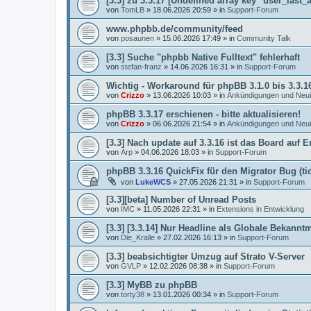
[3.3] zu 3.3.17 [Undefined array key "user_last_a
von
TomLB
»
18.06.2026 20:59
» in
Support-Forum
www.phpbb.de/community/feed
von
posaunen
»
15.06.2026 17:49
» in
Community Talk
[3.3] Suche "phpbb Native Fulltext" fehlerhaft
von
stefan-franz
»
14.06.2026 16:31
» in
Support-Forum
Wichtig - Workaround für phpBB 3.1.0 bis 3.3.1
von
Crizzo
»
13.06.2026 10:03
» in
Ankündigungen und Neui
phpBB 3.3.17 erschienen - bitte aktualisieren!
von
Crizzo
»
06.06.2026 21:54
» in
Ankündigungen und Neui
[3.3] Nach update auf 3.3.16 ist das Board auf E
von
Arp
»
04.06.2026 18:03
» in
Support-Forum
phpBB 3.3.16 QuickFix für den Migrator Bug (ti
von
LukeWCS
»
27.05.2026 21:31
» in
Support-Forum
[3.3][beta] Number of Unread Posts
von
IMC
»
11.05.2026 22:31
» in
Extensions in Entwicklung
[3.3] [3.3.14] Nur Headline als Globale Bekann
von
Die_Kralle
»
27.02.2026 16:13
» in
Support-Forum
[3.3] beabsichtigter Umzug auf Strato V-Server
von
GVLP
»
12.02.2026 08:38
» in
Support-Forum
[3.3] MyBB zu phpBB
von
torty38
»
13.01.2026 00:34
» in
Support-Forum