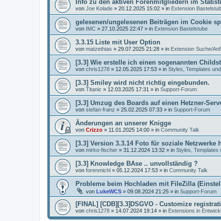
Info zu den aktiven Forenmitgliedern im Statist
von
Joe Kolade
»
20.12.2025 15:02
» in
Extension Bastelstu
gelesenen/ungelesenen Beiträgen im Cookie sp
von
IMC
»
27.10.2025 22:47
» in
Extension Bastelstube
3.3.15 Liste mit User Option
von
matzethias
»
29.07.2025 21:28
» in
Extension Suche/Anf
[3.3] Wie erstelle ich einen sogenannten Childst
von
chris1278
»
12.05.2025 17:53
» in
Styles, Templates und
[3.3] Smiley wird nicht richtig eingebunden.
von
Titanic
»
12.03.2025 17:31
» in
Support-Forum
[3.3] Umzug des Boards auf einen Hetzner-Serv
von
stefan-franz
»
25.02.2025 07:33
» in
Support-Forum
Änderungen an unserer Knigge
von
Crizzo
»
11.01.2025 14:00
» in
Community Talk
[3.3] Version 3.3.14 Foto für soziale Netzwerke 
von
mirko-fischer
»
31.12.2024 13:32
» in
Styles, Templates
[3.3] Knowledge BAse .. unvollständig ?
von
forenmichl
»
05.12.2024 17:53
» in
Community Talk
Probleme beim Hochladen mit FileZilla (Einste
von
LukeWCS
»
09.08.2024 21:25
» in
Support-Forum
[FINAL] [CDB][3.3]DSGVO - Customize registrat
von
chris1278
»
14.07.2024 19:14
» in
Extensions in Entwick