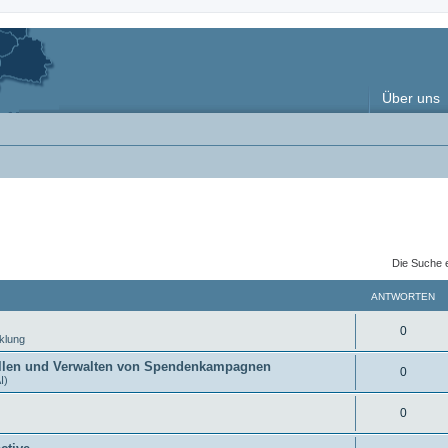
Über uns
Die Suche 
ANTWORTEN
A
0
klung
n
tellen und Verwalten von Spendenkampagnen
A
0
I)
t
n
w
A
0
t
o
n