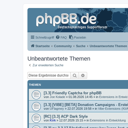
Schnellzugriff
FAQ
Pastebin
Startseite
Community
Suche
Unbeantwortete Themen
Unbeantwortete Themen
Zur erweiterten Suche
Suche
Erweiterte Suche
THEMEN
[3.3] Friendly Captcha for phpBB
von
Joe Kolade
»
01.08.2026 14:45
» in
Extensions in Entwic
[3.3] [VIBE] [BETA] Donation Campaigns - Ers
von
UFlagmey
»
22.07.2026 19:58
» in
Vibe-Extensions (KI/A
[RC] [3.3] ACP Dark Style
von
Kirk
»
12.07.2026 15:15
» in
Extensions in Entwicklung