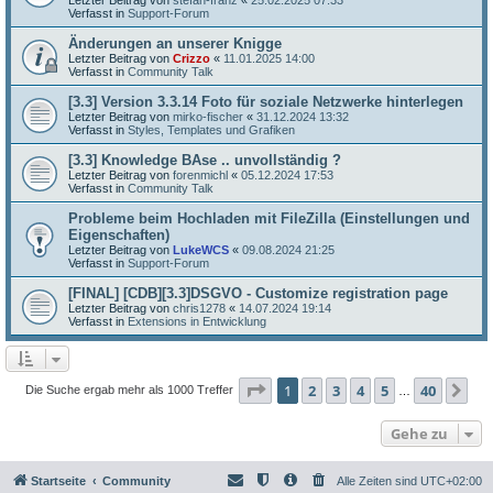
Verfasst in
Support-Forum
Änderungen an unserer Knigge
Letzter Beitrag von
Crizzo
«
11.01.2025 14:00
Verfasst in
Community Talk
[3.3] Version 3.3.14 Foto für soziale Netzwerke hinterlegen
Letzter Beitrag von
mirko-fischer
«
31.12.2024 13:32
Verfasst in
Styles, Templates und Grafiken
[3.3] Knowledge BAse .. unvollständig ?
Letzter Beitrag von
forenmichl
«
05.12.2024 17:53
Verfasst in
Community Talk
Probleme beim Hochladen mit FileZilla (Einstellungen und
Eigenschaften)
Letzter Beitrag von
LukeWCS
«
09.08.2024 21:25
Verfasst in
Support-Forum
[FINAL] [CDB][3.3]DSGVO - Customize registration page
Letzter Beitrag von
chris1278
«
14.07.2024 19:14
Verfasst in
Extensions in Entwicklung
Seite
1
von
40
1
2
3
4
5
40
Nä
Die Suche ergab mehr als 1000 Treffer
…
Gehe zu
Startseite
Community
Alle Zeiten sind
UTC+02:00