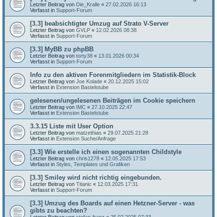
Letzter Beitrag von
Die_Kralle
«
27.02.2026 16:13
Verfasst in
Support-Forum
[3.3] beabsichtigter Umzug auf Strato V-Server
Letzter Beitrag von
GVLP
«
12.02.2026 08:38
Verfasst in
Support-Forum
[3.3] MyBB zu phpBB
Letzter Beitrag von
torty38
«
13.01.2026 00:34
Verfasst in
Support-Forum
Info zu den aktiven Forenmitgliedern im Statistik-Block
Letzter Beitrag von
Joe Kolade
«
20.12.2025 15:02
Verfasst in
Extension Bastelstube
gelesenen/ungelesenen Beiträgen im Cookie speichern
Letzter Beitrag von
IMC
«
27.10.2025 22:47
Verfasst in
Extension Bastelstube
3.3.15 Liste mit User Option
Letzter Beitrag von
matzethias
«
29.07.2025 21:28
Verfasst in
Extension Suche/Anfrage
[3.3] Wie erstelle ich einen sogenannten Childstyle
Letzter Beitrag von
chris1278
«
12.05.2025 17:53
Verfasst in
Styles, Templates und Grafiken
[3.3] Smiley wird nicht richtig eingebunden.
Letzter Beitrag von
Titanic
«
12.03.2025 17:31
Verfasst in
Support-Forum
[3.3] Umzug des Boards auf einen Hetzner-Server - was
gibts zu beachten?
Letzter Beitrag von
stefan-franz
«
25.02.2025 07:33