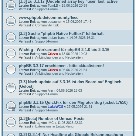
[3.3] zu 3.3.17 [Undefined array key "user_last_active
Letzter Beitrag von
TomLB
«
18.06.2026 20:59
Verfasst in
Support-Forum
www.phpbb.de/community/feed
Letzter Beitrag von
posaunen
«
15.06.2026 17:49
Verfasst in
Community Talk
[3.3] Suche "phpbb Native Fulltext" fehlerhaft
Letzter Beitrag von
stefan-franz
«
14.06.2026 16:31
Verfasst in
Support-Forum
Wichtig - Workaround für phpBB 3.1.0 bis 3.3.16
Letzter Beitrag von
Crizzo
«
13.06.2026 10:03
Verfasst in
Ankündigungen und Neuigkeiten
phpBB 3.3.17 erschienen - bitte aktualisieren!
Letzter Beitrag von
Crizzo
«
06.06.2026 21:54
Verfasst in
Ankündigungen und Neuigkeiten
[3.3] Nach update auf 3.3.16 ist das Board auf Englisch
[Gelöst]
Letzter Beitrag von
Arp
«
04.06.2026 18:03
Verfasst in
Support-Forum
phpBB 3.3.16 QuickFix für den Migrator Bug (ticket/17650)
Letzter Beitrag von
LukeWCS
«
27.05.2026 21:31
Verfasst in
Support-Forum
[3.3][beta] Number of Unread Posts
Letzter Beitrag von
IMC
«
11.05.2026 22:31
Verfasst in
Extensions in Entwicklung
[3.3] [3.3.14] Nur Headline als Globale Bekanntmachung