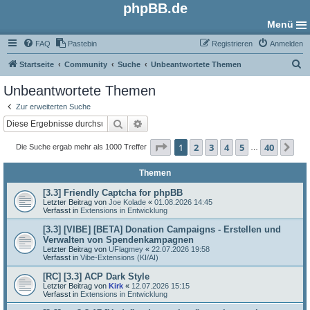
phpBB.de
Menü
FAQ
Pastebin
Registrieren
Anmelden
S
Startseite
Community
Suche
Unbeantwortete Themen
u
Unbeantwortete Themen
c
Zur erweiterten Suche
h
Suche
Erweiterte Suche
e
Seite
1
von
40
1
2
3
4
5
40
Nä
Die Suche ergab mehr als 1000 Treffer
…
Themen
[3.3] Friendly Captcha for phpBB
Letzter Beitrag von
Joe Kolade
«
01.08.2026 14:45
Verfasst in
Extensions in Entwicklung
[3.3] [VIBE] [BETA] Donation Campaigns - Erstellen und
Verwalten von Spendenkampagnen
Letzter Beitrag von
UFlagmey
«
22.07.2026 19:58
Verfasst in
Vibe-Extensions (KI/AI)
[RC] [3.3] ACP Dark Style
Letzter Beitrag von
Kirk
«
12.07.2026 15:15
Verfasst in
Extensions in Entwicklung