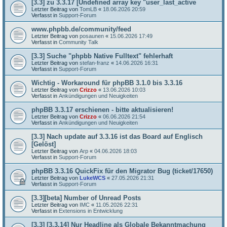
[3.3] zu 3.3.17 [Undefined array key "user_last_active
Letzter Beitrag von
TomLB
«
18.06.2026 20:59
Verfasst in
Support-Forum
www.phpbb.de/community/feed
Letzter Beitrag von
posaunen
«
15.06.2026 17:49
Verfasst in
Community Talk
[3.3] Suche "phpbb Native Fulltext" fehlerhaft
Letzter Beitrag von
stefan-franz
«
14.06.2026 16:31
Verfasst in
Support-Forum
Wichtig - Workaround für phpBB 3.1.0 bis 3.3.16
Letzter Beitrag von
Crizzo
«
13.06.2026 10:03
Verfasst in
Ankündigungen und Neuigkeiten
phpBB 3.3.17 erschienen - bitte aktualisieren!
Letzter Beitrag von
Crizzo
«
06.06.2026 21:54
Verfasst in
Ankündigungen und Neuigkeiten
[3.3] Nach update auf 3.3.16 ist das Board auf Englisch
[Gelöst]
Letzter Beitrag von
Arp
«
04.06.2026 18:03
Verfasst in
Support-Forum
phpBB 3.3.16 QuickFix für den Migrator Bug (ticket/17650)
Letzter Beitrag von
LukeWCS
«
27.05.2026 21:31
Verfasst in
Support-Forum
[3.3][beta] Number of Unread Posts
Letzter Beitrag von
IMC
«
11.05.2026 22:31
Verfasst in
Extensions in Entwicklung
[3.3] [3.3.14] Nur Headline als Globale Bekanntmachung