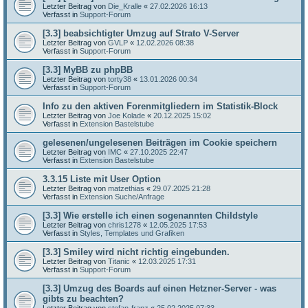
Letzter Beitrag von
Die_Kralle
«
27.02.2026 16:13
Verfasst in
Support-Forum
[3.3] beabsichtigter Umzug auf Strato V-Server
Letzter Beitrag von
GVLP
«
12.02.2026 08:38
Verfasst in
Support-Forum
[3.3] MyBB zu phpBB
Letzter Beitrag von
torty38
«
13.01.2026 00:34
Verfasst in
Support-Forum
Info zu den aktiven Forenmitgliedern im Statistik-Block
Letzter Beitrag von
Joe Kolade
«
20.12.2025 15:02
Verfasst in
Extension Bastelstube
gelesenen/ungelesenen Beiträgen im Cookie speichern
Letzter Beitrag von
IMC
«
27.10.2025 22:47
Verfasst in
Extension Bastelstube
3.3.15 Liste mit User Option
Letzter Beitrag von
matzethias
«
29.07.2025 21:28
Verfasst in
Extension Suche/Anfrage
[3.3] Wie erstelle ich einen sogenannten Childstyle
Letzter Beitrag von
chris1278
«
12.05.2025 17:53
Verfasst in
Styles, Templates und Grafiken
[3.3] Smiley wird nicht richtig eingebunden.
Letzter Beitrag von
Titanic
«
12.03.2025 17:31
Verfasst in
Support-Forum
[3.3] Umzug des Boards auf einen Hetzner-Server - was
gibts zu beachten?
Letzter Beitrag von
stefan-franz
«
25.02.2025 07:33