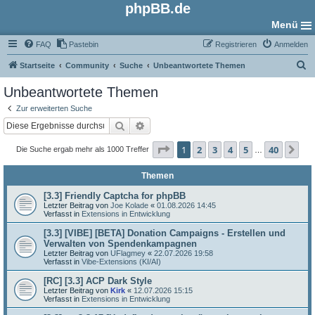
phpBB.de
Menü
FAQ
Pastebin
Registrieren
Anmelden
S
Startseite
Community
Suche
Unbeantwortete Themen
u
Unbeantwortete Themen
c
Zur erweiterten Suche
h
Suche
Erweiterte Suche
e
Seite
1
von
40
1
2
3
4
5
40
Nä
Die Suche ergab mehr als 1000 Treffer
…
Themen
[3.3] Friendly Captcha for phpBB
Letzter Beitrag von
Joe Kolade
«
01.08.2026 14:45
Verfasst in
Extensions in Entwicklung
[3.3] [VIBE] [BETA] Donation Campaigns - Erstellen und
Verwalten von Spendenkampagnen
Letzter Beitrag von
UFlagmey
«
22.07.2026 19:58
Verfasst in
Vibe-Extensions (KI/AI)
[RC] [3.3] ACP Dark Style
Letzter Beitrag von
Kirk
«
12.07.2026 15:15
Verfasst in
Extensions in Entwicklung