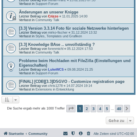
Verfasst in
Support-Forum
Änderungen an unserer Knigge
Letzter Beitrag von
Crizzo
«
11.01.2025 14:00
Verfasst in
Community Talk
[3.3] Version 3.3.14 Foto für soziale Netzwerke hinterlegen
Letzter Beitrag von
mirko-fischer
«
31.12.2024 13:32
Verfasst in
Styles, Templates und Grafiken
[3.3] Knowledge BAse .. unvollständig ?
Letzter Beitrag von
forenmichl
«
05.12.2024 17:53
Verfasst in
Community Talk
Probleme beim Hochladen mit FileZilla (Einstellungen und
Eigenschaften)
Letzter Beitrag von
LukeWCS
«
09.08.2024 21:25
Verfasst in
Support-Forum
[FINAL] [CDB][3.3]DSGVO - Customize registration page
Letzter Beitrag von
chris1278
«
14.07.2024 19:14
Verfasst in
Extensions in Entwicklung
Seite
1
von
40
1
2
3
4
5
40
Nä
Die Suche ergab mehr als 1000 Treffer
…
Gehe zu
Startseite
Community
Alle Zeiten sind
UTC+02:00