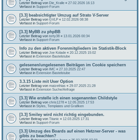
Letzter Beitrag von
Die_Kralle
«
27.02.2026 16:13
Verfasst in
Support-Forum
[3.3] beabsichtigter Umzug auf Strato V-Server
Letzter Beitrag von
GVLP
«
12.02.2026 08:38
Verfasst in
Support-Forum
[3.3] MyBB zu phpBB
Letzter Beitrag von
torty38
«
13.01.2026 00:34
Verfasst in
Support-Forum
Info zu den aktiven Forenmitgliedern im Statistik-Block
Letzter Beitrag von
Joe Kolade
«
20.12.2025 15:02
Verfasst in
Extension Bastelstube
gelesenen/ungelesenen Beiträgen im Cookie speichern
Letzter Beitrag von
IMC
«
27.10.2025 22:47
Verfasst in
Extension Bastelstube
3.3.15 Liste mit User Option
Letzter Beitrag von
matzethias
«
29.07.2025 21:28
Verfasst in
Extension Suche/Anfrage
[3.3] Wie erstelle ich einen sogenannten Childstyle
Letzter Beitrag von
chris1278
«
12.05.2025 17:53
Verfasst in
Styles, Templates und Grafiken
[3.3] Smiley wird nicht richtig eingebunden.
Letzter Beitrag von
Titanic
«
12.03.2025 17:31
Verfasst in
Support-Forum
[3.3] Umzug des Boards auf einen Hetzner-Server - was
gibts zu beachten?
Letzter Beitrag von
stefan-franz
«
25.02.2025 07:33