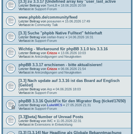
[3.3] zu 3.3.17 [Undefined array key "user_last_active
Letzter Beitrag von
TomLB
«
18.06.2026 20:59
Verfasst in
Support-Forum
www.phpbb.de/community/feed
Letzter Beitrag von
posaunen
«
15.06.2026 17:49
Verfasst in
Community Talk
[3.3] Suche "phpbb Native Fulltext" fehlerhaft
Letzter Beitrag von
stefan-franz
«
14.06.2026 16:31
Verfasst in
Support-Forum
Wichtig - Workaround für phpBB 3.1.0 bis 3.3.16
Letzter Beitrag von
Crizzo
«
13.06.2026 10:03
Verfasst in
Ankündigungen und Neuigkeiten
phpBB 3.3.17 erschienen - bitte aktualisieren!
Letzter Beitrag von
Crizzo
«
06.06.2026 21:54
Verfasst in
Ankündigungen und Neuigkeiten
[3.3] Nach update auf 3.3.16 ist das Board auf Englisch
[Gelöst]
Letzter Beitrag von
Arp
«
04.06.2026 18:03
Verfasst in
Support-Forum
phpBB 3.3.16 QuickFix für den Migrator Bug (ticket/17650)
Letzter Beitrag von
LukeWCS
«
27.05.2026 21:31
Verfasst in
Support-Forum
[3.3][beta] Number of Unread Posts
Letzter Beitrag von
IMC
«
11.05.2026 22:31
Verfasst in
Extensions in Entwicklung
[3.3] [3.3.14] Nur Headline als Globale Bekanntmachung