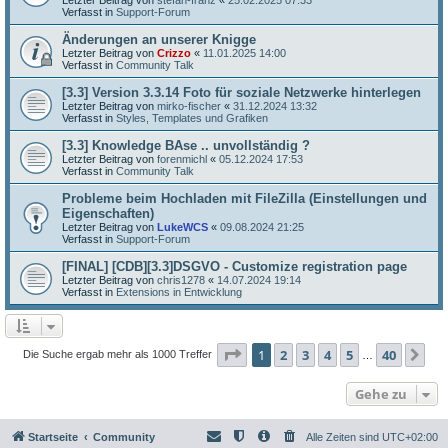
Verfasst in
Support-Forum
Änderungen an unserer Knigge
Letzter Beitrag von
Crizzo
«
11.01.2025 14:00
Verfasst in
Community Talk
[3.3] Version 3.3.14 Foto für soziale Netzwerke hinterlegen
Letzter Beitrag von
mirko-fischer
«
31.12.2024 13:32
Verfasst in
Styles, Templates und Grafiken
[3.3] Knowledge BAse .. unvollständig ?
Letzter Beitrag von
forenmichl
«
05.12.2024 17:53
Verfasst in
Community Talk
Probleme beim Hochladen mit FileZilla (Einstellungen und
Eigenschaften)
Letzter Beitrag von
LukeWCS
«
09.08.2024 21:25
Verfasst in
Support-Forum
[FINAL] [CDB][3.3]DSGVO - Customize registration page
Letzter Beitrag von
chris1278
«
14.07.2024 19:14
Verfasst in
Extensions in Entwicklung
Seite
1
von
40
1
2
3
4
5
40
Nä
Die Suche ergab mehr als 1000 Treffer
…
Gehe zu
Startseite
Community
Alle Zeiten sind
UTC+02:00