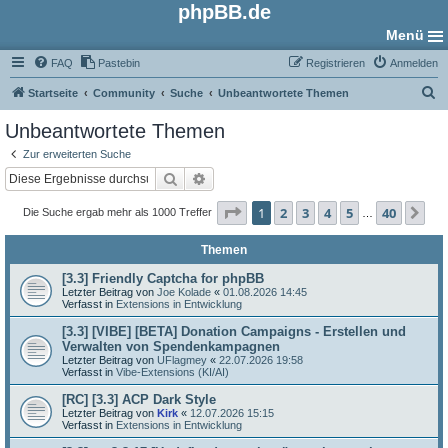
phpBB.de
Menü
FAQ
Pastebin
Registrieren
Anmelden
S
Startseite
Community
Suche
Unbeantwortete Themen
u
Unbeantwortete Themen
c
Zur erweiterten Suche
h
Suche
Erweiterte Suche
e
Seite
1
von
40
1
2
3
4
5
40
Nä
Die Suche ergab mehr als 1000 Treffer
…
Themen
[3.3] Friendly Captcha for phpBB
Letzter Beitrag von
Joe Kolade
«
01.08.2026 14:45
Verfasst in
Extensions in Entwicklung
[3.3] [VIBE] [BETA] Donation Campaigns - Erstellen und
Verwalten von Spendenkampagnen
Letzter Beitrag von
UFlagmey
«
22.07.2026 19:58
Verfasst in
Vibe-Extensions (KI/AI)
[RC] [3.3] ACP Dark Style
Letzter Beitrag von
Kirk
«
12.07.2026 15:15
Verfasst in
Extensions in Entwicklung