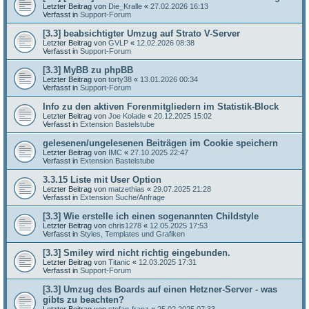
Letzter Beitrag von
Die_Kralle
«
27.02.2026 16:13
Verfasst in
Support-Forum
[3.3] beabsichtigter Umzug auf Strato V-Server
Letzter Beitrag von
GVLP
«
12.02.2026 08:38
Verfasst in
Support-Forum
[3.3] MyBB zu phpBB
Letzter Beitrag von
torty38
«
13.01.2026 00:34
Verfasst in
Support-Forum
Info zu den aktiven Forenmitgliedern im Statistik-Block
Letzter Beitrag von
Joe Kolade
«
20.12.2025 15:02
Verfasst in
Extension Bastelstube
gelesenen/ungelesenen Beiträgen im Cookie speichern
Letzter Beitrag von
IMC
«
27.10.2025 22:47
Verfasst in
Extension Bastelstube
3.3.15 Liste mit User Option
Letzter Beitrag von
matzethias
«
29.07.2025 21:28
Verfasst in
Extension Suche/Anfrage
[3.3] Wie erstelle ich einen sogenannten Childstyle
Letzter Beitrag von
chris1278
«
12.05.2025 17:53
Verfasst in
Styles, Templates und Grafiken
[3.3] Smiley wird nicht richtig eingebunden.
Letzter Beitrag von
Titanic
«
12.03.2025 17:31
Verfasst in
Support-Forum
[3.3] Umzug des Boards auf einen Hetzner-Server - was
gibts zu beachten?
Letzter Beitrag von
stefan-franz
«
25.02.2025 07:33