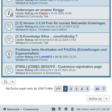
Verfasst in
Support-Forum
Änderungen an unserer Knigge
Letzter Beitrag von
Crizzo
«
11.01.2025 14:00
Verfasst in
Community Talk
[3.3] Version 3.3.14 Foto für soziale Netzwerke hinterlegen
Letzter Beitrag von
mirko-fischer
«
31.12.2024 13:32
Verfasst in
Styles, Templates und Grafiken
[3.3] Knowledge BAse .. unvollständig ?
Letzter Beitrag von
forenmichl
«
05.12.2024 17:53
Verfasst in
Community Talk
Probleme beim Hochladen mit FileZilla (Einstellungen und
Eigenschaften)
Letzter Beitrag von
LukeWCS
«
09.08.2024 21:25
Verfasst in
Support-Forum
[FINAL] [CDB][3.3]DSGVO - Customize registration page
Letzter Beitrag von
chris1278
«
14.07.2024 19:14
Verfasst in
Extensions in Entwicklung
Seite
1
von
40
1
2
3
4
5
40
Nä
Die Suche ergab mehr als 1000 Treffer
…
Gehe zu
Startseite
Community
Alle Zeiten sind
UTC+02:00