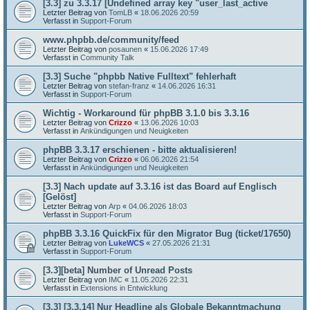
[3.3] zu 3.3.17 [Undefined array key "user_last_active
Letzter Beitrag von
TomLB
«
18.06.2026 20:59
Verfasst in
Support-Forum
www.phpbb.de/community/feed
Letzter Beitrag von
posaunen
«
15.06.2026 17:49
Verfasst in
Community Talk
[3.3] Suche "phpbb Native Fulltext" fehlerhaft
Letzter Beitrag von
stefan-franz
«
14.06.2026 16:31
Verfasst in
Support-Forum
Wichtig - Workaround für phpBB 3.1.0 bis 3.3.16
Letzter Beitrag von
Crizzo
«
13.06.2026 10:03
Verfasst in
Ankündigungen und Neuigkeiten
phpBB 3.3.17 erschienen - bitte aktualisieren!
Letzter Beitrag von
Crizzo
«
06.06.2026 21:54
Verfasst in
Ankündigungen und Neuigkeiten
[3.3] Nach update auf 3.3.16 ist das Board auf Englisch
[Gelöst]
Letzter Beitrag von
Arp
«
04.06.2026 18:03
Verfasst in
Support-Forum
phpBB 3.3.16 QuickFix für den Migrator Bug (ticket/17650)
Letzter Beitrag von
LukeWCS
«
27.05.2026 21:31
Verfasst in
Support-Forum
[3.3][beta] Number of Unread Posts
Letzter Beitrag von
IMC
«
11.05.2026 22:31
Verfasst in
Extensions in Entwicklung
[3.3] [3.3.14] Nur Headline als Globale Bekanntmachung