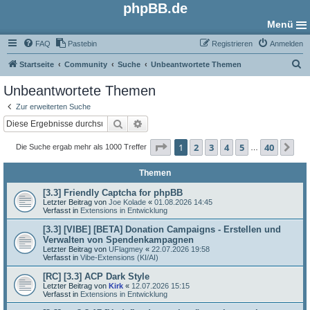
phpBB.de
Menü
FAQ
Pastebin
Registrieren
Anmelden
S
Startseite
Community
Suche
Unbeantwortete Themen
u
Unbeantwortete Themen
c
Zur erweiterten Suche
h
Suche
Erweiterte Suche
e
Seite
1
von
40
1
2
3
4
5
40
Nä
Die Suche ergab mehr als 1000 Treffer
…
Themen
[3.3] Friendly Captcha for phpBB
Letzter Beitrag von
Joe Kolade
«
01.08.2026 14:45
Verfasst in
Extensions in Entwicklung
[3.3] [VIBE] [BETA] Donation Campaigns - Erstellen und
Verwalten von Spendenkampagnen
Letzter Beitrag von
UFlagmey
«
22.07.2026 19:58
Verfasst in
Vibe-Extensions (KI/AI)
[RC] [3.3] ACP Dark Style
Letzter Beitrag von
Kirk
«
12.07.2026 15:15
Verfasst in
Extensions in Entwicklung