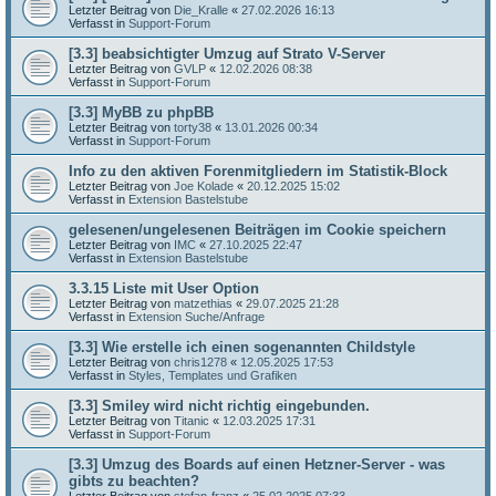
Letzter Beitrag von
Die_Kralle
«
27.02.2026 16:13
Verfasst in
Support-Forum
[3.3] beabsichtigter Umzug auf Strato V-Server
Letzter Beitrag von
GVLP
«
12.02.2026 08:38
Verfasst in
Support-Forum
[3.3] MyBB zu phpBB
Letzter Beitrag von
torty38
«
13.01.2026 00:34
Verfasst in
Support-Forum
Info zu den aktiven Forenmitgliedern im Statistik-Block
Letzter Beitrag von
Joe Kolade
«
20.12.2025 15:02
Verfasst in
Extension Bastelstube
gelesenen/ungelesenen Beiträgen im Cookie speichern
Letzter Beitrag von
IMC
«
27.10.2025 22:47
Verfasst in
Extension Bastelstube
3.3.15 Liste mit User Option
Letzter Beitrag von
matzethias
«
29.07.2025 21:28
Verfasst in
Extension Suche/Anfrage
[3.3] Wie erstelle ich einen sogenannten Childstyle
Letzter Beitrag von
chris1278
«
12.05.2025 17:53
Verfasst in
Styles, Templates und Grafiken
[3.3] Smiley wird nicht richtig eingebunden.
Letzter Beitrag von
Titanic
«
12.03.2025 17:31
Verfasst in
Support-Forum
[3.3] Umzug des Boards auf einen Hetzner-Server - was
gibts zu beachten?
Letzter Beitrag von
stefan-franz
«
25.02.2025 07:33