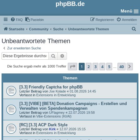
phpBB.de
Menü
FAQ
Pastebin
Registrieren
Anmelden
S
Startseite
Community
Suche
Unbeantwortete Themen
u
Unbeantwortete Themen
c
Zur erweiterten Suche
h
Suche
Erweiterte Suche
e
Seite
1
von
40
1
2
3
4
5
40
Nä
Die Suche ergab mehr als 1000 Treffer
…
Themen
[3.3] Friendly Captcha for phpBB
Letzter Beitrag von
Joe Kolade
«
01.08.2026 14:45
Verfasst in
Extensions in Entwicklung
[3.3] [VIBE] [BETA] Donation Campaigns - Erstellen und
Verwalten von Spendenkampagnen
Letzter Beitrag von
UFlagmey
«
22.07.2026 19:58
Verfasst in
Vibe-Extensions (KI/AI)
[RC] [3.3] ACP Dark Style
Letzter Beitrag von
Kirk
«
12.07.2026 15:15
Verfasst in
Extensions in Entwicklung