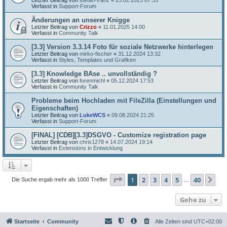
Verfasst in
Support-Forum
Änderungen an unserer Knigge
Letzter Beitrag von
Crizzo
«
11.01.2025 14:00
Verfasst in
Community Talk
[3.3] Version 3.3.14 Foto für soziale Netzwerke hinterlegen
Letzter Beitrag von
mirko-fischer
«
31.12.2024 13:32
Verfasst in
Styles, Templates und Grafiken
[3.3] Knowledge BAse .. unvollständig ?
Letzter Beitrag von
forenmichl
«
05.12.2024 17:53
Verfasst in
Community Talk
Probleme beim Hochladen mit FileZilla (Einstellungen und
Eigenschaften)
Letzter Beitrag von
LukeWCS
«
09.08.2024 21:25
Verfasst in
Support-Forum
[FINAL] [CDB][3.3]DSGVO - Customize registration page
Letzter Beitrag von
chris1278
«
14.07.2024 19:14
Verfasst in
Extensions in Entwicklung
Seite
1
von
40
1
2
3
4
5
40
Nä
Die Suche ergab mehr als 1000 Treffer
…
Gehe zu
Startseite
Community
Alle Zeiten sind
UTC+02:00