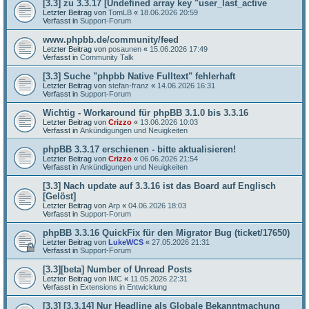
[3.3] zu 3.3.17 [Undefined array key "user_last_active
Letzter Beitrag von
TomLB
«
18.06.2026 20:59
Verfasst in
Support-Forum
www.phpbb.de/community/feed
Letzter Beitrag von
posaunen
«
15.06.2026 17:49
Verfasst in
Community Talk
[3.3] Suche "phpbb Native Fulltext" fehlerhaft
Letzter Beitrag von
stefan-franz
«
14.06.2026 16:31
Verfasst in
Support-Forum
Wichtig - Workaround für phpBB 3.1.0 bis 3.3.16
Letzter Beitrag von
Crizzo
«
13.06.2026 10:03
Verfasst in
Ankündigungen und Neuigkeiten
phpBB 3.3.17 erschienen - bitte aktualisieren!
Letzter Beitrag von
Crizzo
«
06.06.2026 21:54
Verfasst in
Ankündigungen und Neuigkeiten
[3.3] Nach update auf 3.3.16 ist das Board auf Englisch
[Gelöst]
Letzter Beitrag von
Arp
«
04.06.2026 18:03
Verfasst in
Support-Forum
phpBB 3.3.16 QuickFix für den Migrator Bug (ticket/17650)
Letzter Beitrag von
LukeWCS
«
27.05.2026 21:31
Verfasst in
Support-Forum
[3.3][beta] Number of Unread Posts
Letzter Beitrag von
IMC
«
11.05.2026 22:31
Verfasst in
Extensions in Entwicklung
[3.3] [3.3.14] Nur Headline als Globale Bekanntmachung