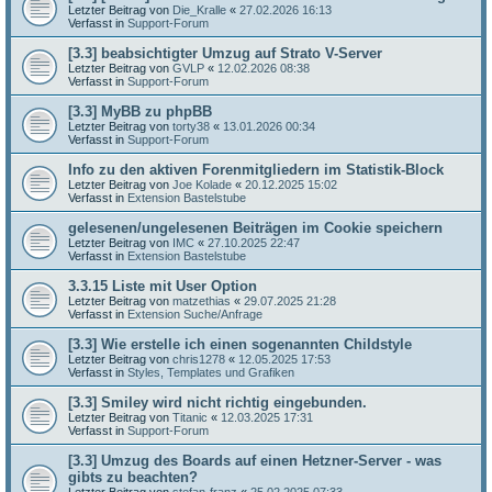
Letzter Beitrag von
Die_Kralle
«
27.02.2026 16:13
Verfasst in
Support-Forum
[3.3] beabsichtigter Umzug auf Strato V-Server
Letzter Beitrag von
GVLP
«
12.02.2026 08:38
Verfasst in
Support-Forum
[3.3] MyBB zu phpBB
Letzter Beitrag von
torty38
«
13.01.2026 00:34
Verfasst in
Support-Forum
Info zu den aktiven Forenmitgliedern im Statistik-Block
Letzter Beitrag von
Joe Kolade
«
20.12.2025 15:02
Verfasst in
Extension Bastelstube
gelesenen/ungelesenen Beiträgen im Cookie speichern
Letzter Beitrag von
IMC
«
27.10.2025 22:47
Verfasst in
Extension Bastelstube
3.3.15 Liste mit User Option
Letzter Beitrag von
matzethias
«
29.07.2025 21:28
Verfasst in
Extension Suche/Anfrage
[3.3] Wie erstelle ich einen sogenannten Childstyle
Letzter Beitrag von
chris1278
«
12.05.2025 17:53
Verfasst in
Styles, Templates und Grafiken
[3.3] Smiley wird nicht richtig eingebunden.
Letzter Beitrag von
Titanic
«
12.03.2025 17:31
Verfasst in
Support-Forum
[3.3] Umzug des Boards auf einen Hetzner-Server - was
gibts zu beachten?
Letzter Beitrag von
stefan-franz
«
25.02.2025 07:33