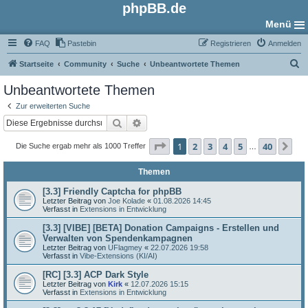
phpBB.de
Menü
FAQ
Pastebin
Registrieren
Anmelden
S
Startseite
Community
Suche
Unbeantwortete Themen
u
Unbeantwortete Themen
c
Zur erweiterten Suche
h
Suche
Erweiterte Suche
e
Seite
1
von
40
1
2
3
4
5
40
Nä
Die Suche ergab mehr als 1000 Treffer
…
Themen
[3.3] Friendly Captcha for phpBB
Letzter Beitrag von
Joe Kolade
«
01.08.2026 14:45
Verfasst in
Extensions in Entwicklung
[3.3] [VIBE] [BETA] Donation Campaigns - Erstellen und
Verwalten von Spendenkampagnen
Letzter Beitrag von
UFlagmey
«
22.07.2026 19:58
Verfasst in
Vibe-Extensions (KI/AI)
[RC] [3.3] ACP Dark Style
Letzter Beitrag von
Kirk
«
12.07.2026 15:15
Verfasst in
Extensions in Entwicklung