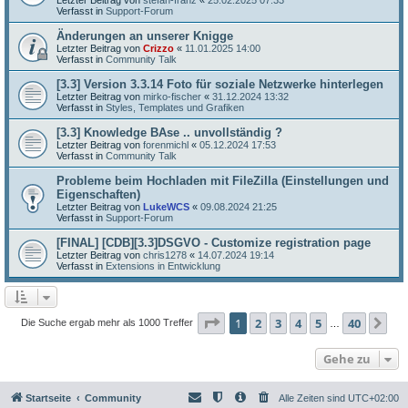
Verfasst in
Support-Forum
Änderungen an unserer Knigge
Letzter Beitrag von
Crizzo
«
11.01.2025 14:00
Verfasst in
Community Talk
[3.3] Version 3.3.14 Foto für soziale Netzwerke hinterlegen
Letzter Beitrag von
mirko-fischer
«
31.12.2024 13:32
Verfasst in
Styles, Templates und Grafiken
[3.3] Knowledge BAse .. unvollständig ?
Letzter Beitrag von
forenmichl
«
05.12.2024 17:53
Verfasst in
Community Talk
Probleme beim Hochladen mit FileZilla (Einstellungen und
Eigenschaften)
Letzter Beitrag von
LukeWCS
«
09.08.2024 21:25
Verfasst in
Support-Forum
[FINAL] [CDB][3.3]DSGVO - Customize registration page
Letzter Beitrag von
chris1278
«
14.07.2024 19:14
Verfasst in
Extensions in Entwicklung
Seite
1
von
40
1
2
3
4
5
40
Nä
Die Suche ergab mehr als 1000 Treffer
…
Gehe zu
Startseite
Community
Alle Zeiten sind
UTC+02:00