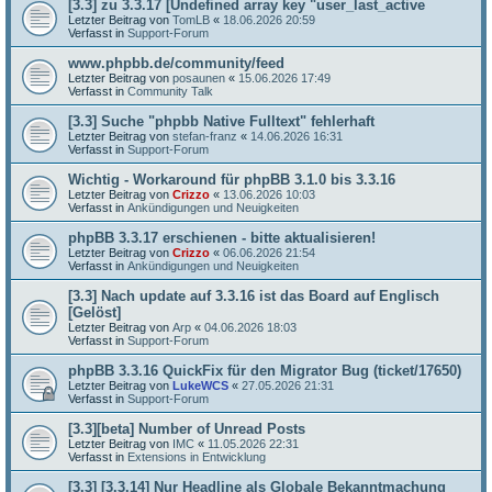
[3.3] zu 3.3.17 [Undefined array key "user_last_active
Letzter Beitrag von
TomLB
«
18.06.2026 20:59
Verfasst in
Support-Forum
www.phpbb.de/community/feed
Letzter Beitrag von
posaunen
«
15.06.2026 17:49
Verfasst in
Community Talk
[3.3] Suche "phpbb Native Fulltext" fehlerhaft
Letzter Beitrag von
stefan-franz
«
14.06.2026 16:31
Verfasst in
Support-Forum
Wichtig - Workaround für phpBB 3.1.0 bis 3.3.16
Letzter Beitrag von
Crizzo
«
13.06.2026 10:03
Verfasst in
Ankündigungen und Neuigkeiten
phpBB 3.3.17 erschienen - bitte aktualisieren!
Letzter Beitrag von
Crizzo
«
06.06.2026 21:54
Verfasst in
Ankündigungen und Neuigkeiten
[3.3] Nach update auf 3.3.16 ist das Board auf Englisch
[Gelöst]
Letzter Beitrag von
Arp
«
04.06.2026 18:03
Verfasst in
Support-Forum
phpBB 3.3.16 QuickFix für den Migrator Bug (ticket/17650)
Letzter Beitrag von
LukeWCS
«
27.05.2026 21:31
Verfasst in
Support-Forum
[3.3][beta] Number of Unread Posts
Letzter Beitrag von
IMC
«
11.05.2026 22:31
Verfasst in
Extensions in Entwicklung
[3.3] [3.3.14] Nur Headline als Globale Bekanntmachung