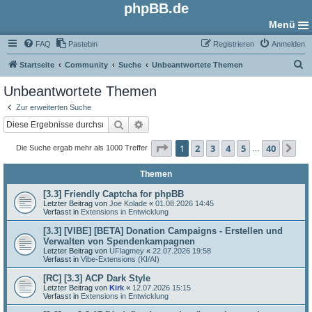
phpBB.de
Menü
FAQ
Pastebin
Registrieren
Anmelden
S
Startseite
Community
Suche
Unbeantwortete Themen
u
Unbeantwortete Themen
c
Zur erweiterten Suche
h
Suche
Erweiterte Suche
e
Seite
1
von
40
1
2
3
4
5
40
Nä
Die Suche ergab mehr als 1000 Treffer
…
Themen
[3.3] Friendly Captcha for phpBB
Letzter Beitrag von
Joe Kolade
«
01.08.2026 14:45
Verfasst in
Extensions in Entwicklung
[3.3] [VIBE] [BETA] Donation Campaigns - Erstellen und
Verwalten von Spendenkampagnen
Letzter Beitrag von
UFlagmey
«
22.07.2026 19:58
Verfasst in
Vibe-Extensions (KI/AI)
[RC] [3.3] ACP Dark Style
Letzter Beitrag von
Kirk
«
12.07.2026 15:15
Verfasst in
Extensions in Entwicklung