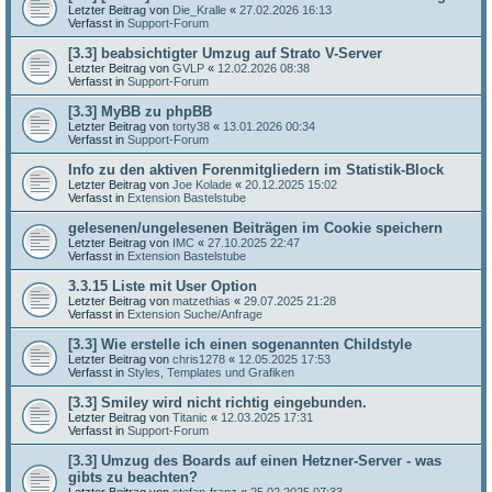
Letzter Beitrag von
Die_Kralle
«
27.02.2026 16:13
Verfasst in
Support-Forum
[3.3] beabsichtigter Umzug auf Strato V-Server
Letzter Beitrag von
GVLP
«
12.02.2026 08:38
Verfasst in
Support-Forum
[3.3] MyBB zu phpBB
Letzter Beitrag von
torty38
«
13.01.2026 00:34
Verfasst in
Support-Forum
Info zu den aktiven Forenmitgliedern im Statistik-Block
Letzter Beitrag von
Joe Kolade
«
20.12.2025 15:02
Verfasst in
Extension Bastelstube
gelesenen/ungelesenen Beiträgen im Cookie speichern
Letzter Beitrag von
IMC
«
27.10.2025 22:47
Verfasst in
Extension Bastelstube
3.3.15 Liste mit User Option
Letzter Beitrag von
matzethias
«
29.07.2025 21:28
Verfasst in
Extension Suche/Anfrage
[3.3] Wie erstelle ich einen sogenannten Childstyle
Letzter Beitrag von
chris1278
«
12.05.2025 17:53
Verfasst in
Styles, Templates und Grafiken
[3.3] Smiley wird nicht richtig eingebunden.
Letzter Beitrag von
Titanic
«
12.03.2025 17:31
Verfasst in
Support-Forum
[3.3] Umzug des Boards auf einen Hetzner-Server - was
gibts zu beachten?
Letzter Beitrag von
stefan-franz
«
25.02.2025 07:33