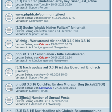
[3.3] zu 3.3.17 [Undefined array key "user_last_active
Letzter Beitrag von
TomLB
«
18.06.2026 20:59
Verfasst in
Support-Forum
www.phpbb.de/community/feed
Letzter Beitrag von
posaunen
«
15.06.2026 17:49
Verfasst in
Community Talk
[3.3] Suche "phpbb Native Fulltext" fehlerhaft
Letzter Beitrag von
stefan-franz
«
14.06.2026 16:31
Verfasst in
Support-Forum
Wichtig - Workaround für phpBB 3.1.0 bis 3.3.16
Letzter Beitrag von
Crizzo
«
13.06.2026 10:03
Verfasst in
Ankündigungen und Neuigkeiten
phpBB 3.3.17 erschienen - bitte aktualisieren!
Letzter Beitrag von
Crizzo
«
06.06.2026 21:54
Verfasst in
Ankündigungen und Neuigkeiten
[3.3] Nach update auf 3.3.16 ist das Board auf Englisch
[Gelöst]
Letzter Beitrag von
Arp
«
04.06.2026 18:03
Verfasst in
Support-Forum
phpBB 3.3.16 QuickFix für den Migrator Bug (ticket/17650)
Letzter Beitrag von
LukeWCS
«
27.05.2026 21:31
Verfasst in
Support-Forum
[3.3][beta] Number of Unread Posts
Letzter Beitrag von
IMC
«
11.05.2026 22:31
Verfasst in
Extensions in Entwicklung
[3.3] [3.3.14] Nur Headline als Globale Bekanntmachung