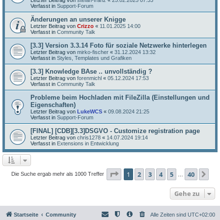
Verfasst in
Support-Forum
Änderungen an unserer Knigge
Letzter Beitrag von
Crizzo
«
11.01.2025 14:00
Verfasst in
Community Talk
[3.3] Version 3.3.14 Foto für soziale Netzwerke hinterlegen
Letzter Beitrag von
mirko-fischer
«
31.12.2024 13:32
Verfasst in
Styles, Templates und Grafiken
[3.3] Knowledge BAse .. unvollständig ?
Letzter Beitrag von
forenmichl
«
05.12.2024 17:53
Verfasst in
Community Talk
Probleme beim Hochladen mit FileZilla (Einstellungen und
Eigenschaften)
Letzter Beitrag von
LukeWCS
«
09.08.2024 21:25
Verfasst in
Support-Forum
[FINAL] [CDB][3.3]DSGVO - Customize registration page
Letzter Beitrag von
chris1278
«
14.07.2024 19:14
Verfasst in
Extensions in Entwicklung
Seite
1
von
40
1
2
3
4
5
40
Nä
Die Suche ergab mehr als 1000 Treffer
…
Gehe zu
Startseite
Community
Alle Zeiten sind
UTC+02:00