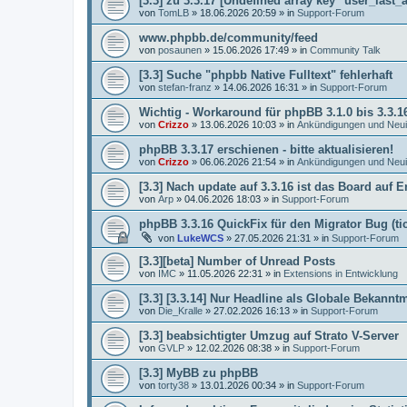
[3.3] zu 3.3.17 [Undefined array key "user_last_a
von
TomLB
»
18.06.2026 20:59
» in
Support-Forum
www.phpbb.de/community/feed
von
posaunen
»
15.06.2026 17:49
» in
Community Talk
[3.3] Suche "phpbb Native Fulltext" fehlerhaft
von
stefan-franz
»
14.06.2026 16:31
» in
Support-Forum
Wichtig - Workaround für phpBB 3.1.0 bis 3.3.1
von
Crizzo
»
13.06.2026 10:03
» in
Ankündigungen und Neui
phpBB 3.3.17 erschienen - bitte aktualisieren!
von
Crizzo
»
06.06.2026 21:54
» in
Ankündigungen und Neui
[3.3] Nach update auf 3.3.16 ist das Board auf E
von
Arp
»
04.06.2026 18:03
» in
Support-Forum
phpBB 3.3.16 QuickFix für den Migrator Bug (ti
von
LukeWCS
»
27.05.2026 21:31
» in
Support-Forum
[3.3][beta] Number of Unread Posts
von
IMC
»
11.05.2026 22:31
» in
Extensions in Entwicklung
[3.3] [3.3.14] Nur Headline als Globale Bekann
von
Die_Kralle
»
27.02.2026 16:13
» in
Support-Forum
[3.3] beabsichtigter Umzug auf Strato V-Server
von
GVLP
»
12.02.2026 08:38
» in
Support-Forum
[3.3] MyBB zu phpBB
von
torty38
»
13.01.2026 00:34
» in
Support-Forum