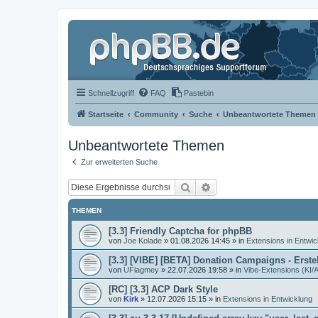
Schnellzugriff
FAQ
Pastebin
Startseite
Community
Suche
Unbeantwortete Themen
Unbeantwortete Themen
Zur erweiterten Suche
Suche
Erweiterte Suche
THEMEN
[3.3] Friendly Captcha for phpBB
von
Joe Kolade
»
01.08.2026 14:45
» in
Extensions in Entwic
[3.3] [VIBE] [BETA] Donation Campaigns - Ers
von
UFlagmey
»
22.07.2026 19:58
» in
Vibe-Extensions (KI/A
[RC] [3.3] ACP Dark Style
von
Kirk
»
12.07.2026 15:15
» in
Extensions in Entwicklung