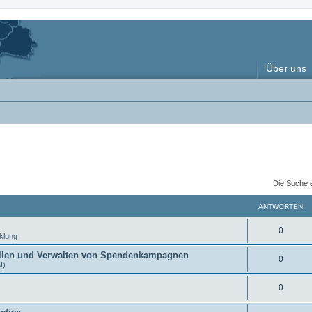
Über uns
Die Suche 
ANTWORTEN
A
0
klung
n
tellen und Verwalten von Spendenkampagnen
A
0
I)
t
n
w
A
0
t
o
n