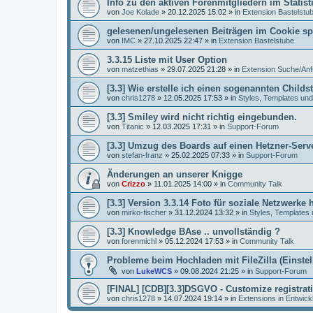
Info zu den aktiven Forenmitgliedern im Statist
von
Joe Kolade
»
20.12.2025 15:02
» in
Extension Bastelstu
gelesenen/ungelesenen Beiträgen im Cookie sp
von
IMC
»
27.10.2025 22:47
» in
Extension Bastelstube
3.3.15 Liste mit User Option
von
matzethias
»
29.07.2025 21:28
» in
Extension Suche/Anf
[3.3] Wie erstelle ich einen sogenannten Childst
von
chris1278
»
12.05.2025 17:53
» in
Styles, Templates und
[3.3] Smiley wird nicht richtig eingebunden.
von
Titanic
»
12.03.2025 17:31
» in
Support-Forum
[3.3] Umzug des Boards auf einen Hetzner-Serv
von
stefan-franz
»
25.02.2025 07:33
» in
Support-Forum
Änderungen an unserer Knigge
von
Crizzo
»
11.01.2025 14:00
» in
Community Talk
[3.3] Version 3.3.14 Foto für soziale Netzwerke 
von
mirko-fischer
»
31.12.2024 13:32
» in
Styles, Templates
[3.3] Knowledge BAse .. unvollständig ?
von
forenmichl
»
05.12.2024 17:53
» in
Community Talk
Probleme beim Hochladen mit FileZilla (Einste
von
LukeWCS
»
09.08.2024 21:25
» in
Support-Forum
[FINAL] [CDB][3.3]DSGVO - Customize registrat
von
chris1278
»
14.07.2024 19:14
» in
Extensions in Entwick