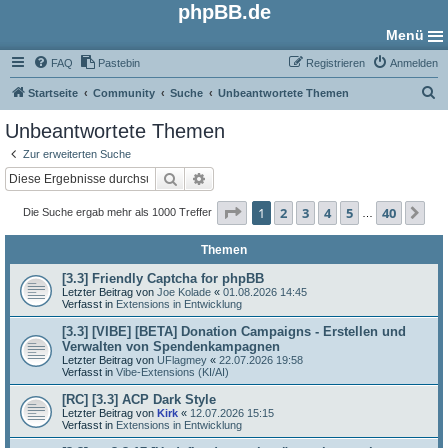
phpBB.de
Menü
FAQ
Pastebin
Registrieren
Anmelden
S
Startseite
Community
Suche
Unbeantwortete Themen
u
Unbeantwortete Themen
c
Zur erweiterten Suche
h
Suche
Erweiterte Suche
e
Seite
1
von
40
1
2
3
4
5
40
Nä
Die Suche ergab mehr als 1000 Treffer
…
Themen
[3.3] Friendly Captcha for phpBB
Letzter Beitrag von
Joe Kolade
«
01.08.2026 14:45
Verfasst in
Extensions in Entwicklung
[3.3] [VIBE] [BETA] Donation Campaigns - Erstellen und
Verwalten von Spendenkampagnen
Letzter Beitrag von
UFlagmey
«
22.07.2026 19:58
Verfasst in
Vibe-Extensions (KI/AI)
[RC] [3.3] ACP Dark Style
Letzter Beitrag von
Kirk
«
12.07.2026 15:15
Verfasst in
Extensions in Entwicklung