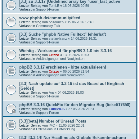
[3.3] zu 3.3.17 [Undefined array key "user_last_active
Letzter Beitrag von
TomLB
«
18.06.2026 20:59
Verfasst in
Support-Forum
www.phpbb.de/community/feed
Letzter Beitrag von
posaunen
«
15.06.2026 17:49
Verfasst in
Community Talk
[3.3] Suche "phpbb Native Fulltext" fehlerhaft
Letzter Beitrag von
stefan-franz
«
14.06.2026 16:31
Verfasst in
Support-Forum
Wichtig - Workaround für phpBB 3.1.0 bis 3.3.16
Letzter Beitrag von
Crizzo
«
13.06.2026 10:03
Verfasst in
Ankündigungen und Neuigkeiten
phpBB 3.3.17 erschienen - bitte aktualisieren!
Letzter Beitrag von
Crizzo
«
06.06.2026 21:54
Verfasst in
Ankündigungen und Neuigkeiten
[3.3] Nach update auf 3.3.16 ist das Board auf Englisch
[Gelöst]
Letzter Beitrag von
Arp
«
04.06.2026 18:03
Verfasst in
Support-Forum
phpBB 3.3.16 QuickFix für den Migrator Bug (ticket/17650)
Letzter Beitrag von
LukeWCS
«
27.05.2026 21:31
Verfasst in
Support-Forum
[3.3][beta] Number of Unread Posts
Letzter Beitrag von
IMC
«
11.05.2026 22:31
Verfasst in
Extensions in Entwicklung
[3.3] [3.3.14] Nur Headline als Globale Bekanntmachung