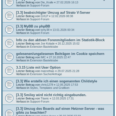
Letzter Beitrag von
Die_Kralle
«
27.02.2026 16:13
Verfasst in
Support-Forum
[3.3] beabsichtigter Umzug auf Strato V-Server
Letzter Beitrag von
GVLP
«
12.02.2026 08:38
Verfasst in
Support-Forum
[3.3] MyBB zu phpBB
Letzter Beitrag von
torty38
«
13.01.2026 00:34
Verfasst in
Support-Forum
Info zu den aktiven Forenmitgliedern im Statistik-Block
Letzter Beitrag von
Joe Kolade
«
20.12.2025 15:02
Verfasst in
Extension Bastelstube
gelesenen/ungelesenen Beiträgen im Cookie speichern
Letzter Beitrag von
IMC
«
27.10.2025 22:47
Verfasst in
Extension Bastelstube
3.3.15 Liste mit User Option
Letzter Beitrag von
matzethias
«
29.07.2025 21:28
Verfasst in
Extension Suche/Anfrage
[3.3] Wie erstelle ich einen sogenannten Childstyle
Letzter Beitrag von
chris1278
«
12.05.2025 17:53
Verfasst in
Styles, Templates und Grafiken
[3.3] Smiley wird nicht richtig eingebunden.
Letzter Beitrag von
Titanic
«
12.03.2025 17:31
Verfasst in
Support-Forum
[3.3] Umzug des Boards auf einen Hetzner-Server - was
gibts zu beachten?
Letzter Beitrag von
stefan-franz
«
25.02.2025 07:33