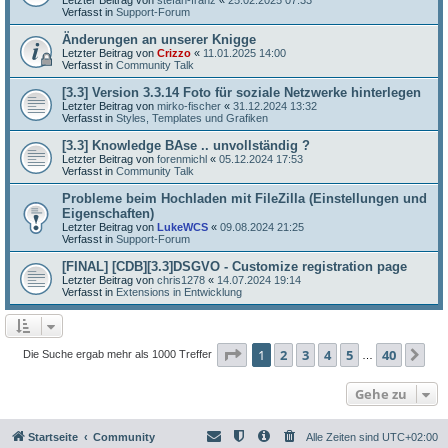
Verfasst in
Support-Forum
Änderungen an unserer Knigge
Letzter Beitrag von
Crizzo
«
11.01.2025 14:00
Verfasst in
Community Talk
[3.3] Version 3.3.14 Foto für soziale Netzwerke hinterlegen
Letzter Beitrag von
mirko-fischer
«
31.12.2024 13:32
Verfasst in
Styles, Templates und Grafiken
[3.3] Knowledge BAse .. unvollständig ?
Letzter Beitrag von
forenmichl
«
05.12.2024 17:53
Verfasst in
Community Talk
Probleme beim Hochladen mit FileZilla (Einstellungen und
Eigenschaften)
Letzter Beitrag von
LukeWCS
«
09.08.2024 21:25
Verfasst in
Support-Forum
[FINAL] [CDB][3.3]DSGVO - Customize registration page
Letzter Beitrag von
chris1278
«
14.07.2024 19:14
Verfasst in
Extensions in Entwicklung
Seite
1
von
40
1
2
3
4
5
40
Nä
Die Suche ergab mehr als 1000 Treffer
…
Gehe zu
Startseite
Community
Alle Zeiten sind
UTC+02:00