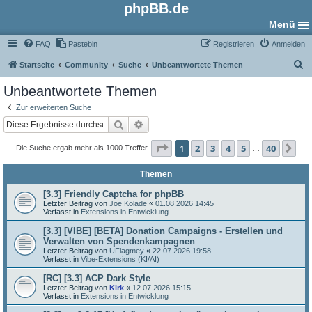
phpBB.de
Menü
FAQ
Pastebin
Registrieren
Anmelden
S
Startseite
Community
Suche
Unbeantwortete Themen
u
Unbeantwortete Themen
c
Zur erweiterten Suche
h
Suche
Erweiterte Suche
e
Seite
1
von
40
1
2
3
4
5
40
Nä
Die Suche ergab mehr als 1000 Treffer
…
Themen
[3.3] Friendly Captcha for phpBB
Letzter Beitrag von
Joe Kolade
«
01.08.2026 14:45
Verfasst in
Extensions in Entwicklung
[3.3] [VIBE] [BETA] Donation Campaigns - Erstellen und
Verwalten von Spendenkampagnen
Letzter Beitrag von
UFlagmey
«
22.07.2026 19:58
Verfasst in
Vibe-Extensions (KI/AI)
[RC] [3.3] ACP Dark Style
Letzter Beitrag von
Kirk
«
12.07.2026 15:15
Verfasst in
Extensions in Entwicklung