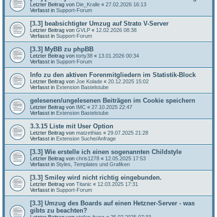
Letzter Beitrag von
Die_Kralle
«
27.02.2026 16:13
Verfasst in
Support-Forum
[3.3] beabsichtigter Umzug auf Strato V-Server
Letzter Beitrag von
GVLP
«
12.02.2026 08:38
Verfasst in
Support-Forum
[3.3] MyBB zu phpBB
Letzter Beitrag von
torty38
«
13.01.2026 00:34
Verfasst in
Support-Forum
Info zu den aktiven Forenmitgliedern im Statistik-Block
Letzter Beitrag von
Joe Kolade
«
20.12.2025 15:02
Verfasst in
Extension Bastelstube
gelesenen/ungelesenen Beiträgen im Cookie speichern
Letzter Beitrag von
IMC
«
27.10.2025 22:47
Verfasst in
Extension Bastelstube
3.3.15 Liste mit User Option
Letzter Beitrag von
matzethias
«
29.07.2025 21:28
Verfasst in
Extension Suche/Anfrage
[3.3] Wie erstelle ich einen sogenannten Childstyle
Letzter Beitrag von
chris1278
«
12.05.2025 17:53
Verfasst in
Styles, Templates und Grafiken
[3.3] Smiley wird nicht richtig eingebunden.
Letzter Beitrag von
Titanic
«
12.03.2025 17:31
Verfasst in
Support-Forum
[3.3] Umzug des Boards auf einen Hetzner-Server - was
gibts zu beachten?
Letzter Beitrag von
stefan-franz
«
25.02.2025 07:33