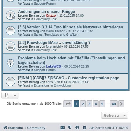
Verfasst in
Support-Forum
Änderungen an unserer Knigge
Letzter Beitrag von
Crizzo
«
11.01.2025 14:00
Verfasst in
Community Talk
[3.3] Version 3.3.14 Foto für soziale Netzwerke hinterlegen
Letzter Beitrag von
mirko-fischer
«
31.12.2024 13:32
Verfasst in
Styles, Templates und Grafiken
[3.3] Knowledge BAse .. unvollständig ?
Letzter Beitrag von
forenmichl
«
05.12.2024 17:53
Verfasst in
Community Talk
Probleme beim Hochladen mit FileZilla (Einstellungen und
Eigenschaften)
Letzter Beitrag von
LukeWCS
«
09.08.2024 21:25
Verfasst in
Support-Forum
[FINAL] [CDB][3.3]DSGVO - Customize registration page
Letzter Beitrag von
chris1278
«
14.07.2024 19:14
Verfasst in
Extensions in Entwicklung
Seite
1
von
40
1
2
3
4
5
40
Nä
Die Suche ergab mehr als 1000 Treffer
…
Gehe zu
Startseite
Community
Alle Zeiten sind
UTC+02:00