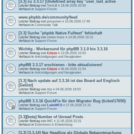
[3.3] zu 3.3.17 [Undefined array key "user_last_active
Letzter Beitrag von
TomLB
«
18.06.2026 20:59
Verfasst in
Support-Forum
www.phpbb.de/community/feed
Letzter Beitrag von
posaunen
«
15.06.2026 17:49
Verfasst in
Community Talk
[3.3] Suche "phpbb Native Fulltext" fehlerhaft
Letzter Beitrag von
stefan-franz
«
14.06.2026 16:31
Verfasst in
Support-Forum
Wichtig - Workaround für phpBB 3.1.0 bis 3.3.16
Letzter Beitrag von
Crizzo
«
13.06.2026 10:03
Verfasst in
Ankündigungen und Neuigkeiten
phpBB 3.3.17 erschienen - bitte aktualisieren!
Letzter Beitrag von
Crizzo
«
06.06.2026 21:54
Verfasst in
Ankündigungen und Neuigkeiten
[3.3] Nach update auf 3.3.16 ist das Board auf Englisch
[Gelöst]
Letzter Beitrag von
Arp
«
04.06.2026 18:03
Verfasst in
Support-Forum
phpBB 3.3.16 QuickFix für den Migrator Bug (ticket/17650)
Letzter Beitrag von
LukeWCS
«
27.05.2026 21:31
Verfasst in
Support-Forum
[3.3][beta] Number of Unread Posts
Letzter Beitrag von
IMC
«
11.05.2026 22:31
Verfasst in
Extensions in Entwicklung
[3.3] [3.3.14] Nur Headline als Globale Bekanntmachung