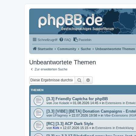
Schnellzugriff
FAQ
Pastebin
Startseite
Community
Suche
Unbeantwortete Themen
Unbeantwortete Themen
Zur erweiterten Suche
Suche
Erweiterte Suche
THEMEN
[3.3] Friendly Captcha for phpBB
von
Joe Kolade
»
01.08.2026 14:45
» in
Extensions in Entwic
[3.3] [VIBE] [BETA] Donation Campaigns - Ers
von
UFlagmey
»
22.07.2026 19:58
» in
Vibe-Extensions (KI/A
[RC] [3.3] ACP Dark Style
von
Kirk
»
12.07.2026 15:15
» in
Extensions in Entwicklung