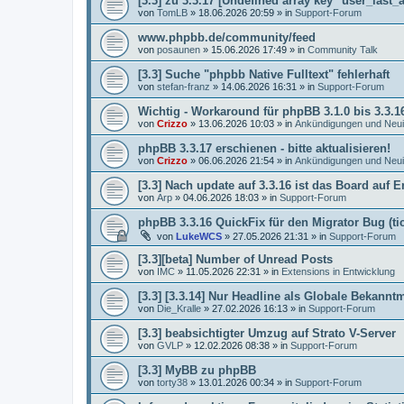
[3.3] zu 3.3.17 [Undefined array key "user_last_a
von
TomLB
»
18.06.2026 20:59
» in
Support-Forum
www.phpbb.de/community/feed
von
posaunen
»
15.06.2026 17:49
» in
Community Talk
[3.3] Suche "phpbb Native Fulltext" fehlerhaft
von
stefan-franz
»
14.06.2026 16:31
» in
Support-Forum
Wichtig - Workaround für phpBB 3.1.0 bis 3.3.1
von
Crizzo
»
13.06.2026 10:03
» in
Ankündigungen und Neui
phpBB 3.3.17 erschienen - bitte aktualisieren!
von
Crizzo
»
06.06.2026 21:54
» in
Ankündigungen und Neui
[3.3] Nach update auf 3.3.16 ist das Board auf E
von
Arp
»
04.06.2026 18:03
» in
Support-Forum
phpBB 3.3.16 QuickFix für den Migrator Bug (ti
von
LukeWCS
»
27.05.2026 21:31
» in
Support-Forum
[3.3][beta] Number of Unread Posts
von
IMC
»
11.05.2026 22:31
» in
Extensions in Entwicklung
[3.3] [3.3.14] Nur Headline als Globale Bekann
von
Die_Kralle
»
27.02.2026 16:13
» in
Support-Forum
[3.3] beabsichtigter Umzug auf Strato V-Server
von
GVLP
»
12.02.2026 08:38
» in
Support-Forum
[3.3] MyBB zu phpBB
von
torty38
»
13.01.2026 00:34
» in
Support-Forum