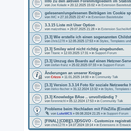
Info zu den aktiven Forenmitgliedern im Statist
von
Joe Kolade
»
20.12.2025 15:02
» in
Extension Bastelstu
gelesenen/ungelesenen Beiträgen im Cookie sp
von
IMC
»
27.10.2025 22:47
» in
Extension Bastelstube
3.3.15 Liste mit User Option
von
matzethias
»
29.07.2025 21:28
» in
Extension Suche/Anf
[3.3] Wie erstelle ich einen sogenannten Childst
von
chris1278
»
12.05.2025 17:53
» in
Styles, Templates und
[3.3] Smiley wird nicht richtig eingebunden.
von
Titanic
»
12.03.2025 17:31
» in
Support-Forum
[3.3] Umzug des Boards auf einen Hetzner-Serv
von
stefan-franz
»
25.02.2025 07:33
» in
Support-Forum
Änderungen an unserer Knigge
von
Crizzo
»
11.01.2025 14:00
» in
Community Talk
[3.3] Version 3.3.14 Foto für soziale Netzwerke 
von
mirko-fischer
»
31.12.2024 13:32
» in
Styles, Templates
[3.3] Knowledge BAse .. unvollständig ?
von
forenmichl
»
05.12.2024 17:53
» in
Community Talk
Probleme beim Hochladen mit FileZilla (Einste
von
LukeWCS
»
09.08.2024 21:25
» in
Support-Forum
[FINAL] [CDB][3.3]DSGVO - Customize registrat
von
chris1278
»
14.07.2024 19:14
» in
Extensions in Entwick