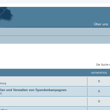
Über uns
Die Suche 
ANTWORTEN
A
0
klung
n
tellen und Verwalten von Spendenkampagnen
A
0
I)
t
n
w
A
0
t
o
n