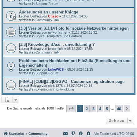
Verfasst in
Support-Forum
Änderungen an unserer Knigge
Letzter Beitrag von
Crizzo
«
11.01.2025 14:00
Verfasst in
Community Talk
[3.3] Version 3.3.14 Foto für soziale Netzwerke hinterlegen
Letzter Beitrag von
mirko-fischer
«
31.12.2024 13:32
Verfasst in
Styles, Templates und Grafiken
[3.3] Knowledge BAse .. unvollständig ?
Letzter Beitrag von
forenmichl
«
05.12.2024 17:53
Verfasst in
Community Talk
Probleme beim Hochladen mit FileZilla (Einstellungen und
Eigenschaften)
Letzter Beitrag von
LukeWCS
«
09.08.2024 21:25
Verfasst in
Support-Forum
[FINAL] [CDB][3.3]DSGVO - Customize registration page
Letzter Beitrag von
chris1278
«
14.07.2024 19:14
Verfasst in
Extensions in Entwicklung
Seite
1
von
40
1
2
3
4
5
40
Nä
Die Suche ergab mehr als 1000 Treffer
…
Gehe zu
Startseite
Community
Alle Zeiten sind
UTC+02:00