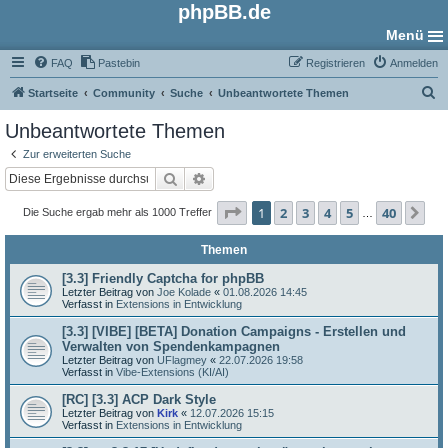
phpBB.de
Menü
FAQ
Pastebin
Registrieren
Anmelden
S
Startseite
Community
Suche
Unbeantwortete Themen
u
Unbeantwortete Themen
c
Zur erweiterten Suche
h
Suche
Erweiterte Suche
e
Seite
1
von
40
1
2
3
4
5
40
Nä
Die Suche ergab mehr als 1000 Treffer
…
Themen
[3.3] Friendly Captcha for phpBB
Letzter Beitrag von
Joe Kolade
«
01.08.2026 14:45
Verfasst in
Extensions in Entwicklung
[3.3] [VIBE] [BETA] Donation Campaigns - Erstellen und
Verwalten von Spendenkampagnen
Letzter Beitrag von
UFlagmey
«
22.07.2026 19:58
Verfasst in
Vibe-Extensions (KI/AI)
[RC] [3.3] ACP Dark Style
Letzter Beitrag von
Kirk
«
12.07.2026 15:15
Verfasst in
Extensions in Entwicklung