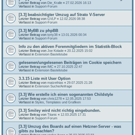
Letzter Beitrag von
Die_Kralle
«
27.02.2026 16:13
Verfasst in
Support-Forum
[3.3] beabsichtigter Umzug auf Strato V-Server
Letzter Beitrag von
GVLP
«
12.02.2026 08:38
Verfasst in
Support-Forum
[3.3] MyBB zu phpBB
Letzter Beitrag von
torty38
«
13.01.2026 00:34
Verfasst in
Support-Forum
Info zu den aktiven Forenmitgliedern im Statistik-Block
Letzter Beitrag von
Joe Kolade
«
20.12.2025 15:02
Verfasst in
Extension Bastelstube
gelesenen/ungelesenen Beiträgen im Cookie speichern
Letzter Beitrag von
IMC
«
27.10.2025 22:47
Verfasst in
Extension Bastelstube
3.3.15 Liste mit User Option
Letzter Beitrag von
matzethias
«
29.07.2025 21:28
Verfasst in
Extension Suche/Anfrage
[3.3] Wie erstelle ich einen sogenannten Childstyle
Letzter Beitrag von
chris1278
«
12.05.2025 17:53
Verfasst in
Styles, Templates und Grafiken
[3.3] Smiley wird nicht richtig eingebunden.
Letzter Beitrag von
Titanic
«
12.03.2025 17:31
Verfasst in
Support-Forum
[3.3] Umzug des Boards auf einen Hetzner-Server - was
gibts zu beachten?
Letzter Beitrag von
stefan-franz
«
25.02.2025 07:33