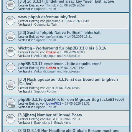
[3.3] zu 3.3.17 [Undefined array key "user_last_active
Letzter Beitrag von
TomLB
«
18.06.2026 20:59
Verfasst in
Support-Forum
www.phpbb.de/community/feed
Letzter Beitrag von
posaunen
«
15.06.2026 17:49
Verfasst in
Community Talk
[3.3] Suche "phpbb Native Fulltext" fehlerhaft
Letzter Beitrag von
stefan-franz
«
14.06.2026 16:31
Verfasst in
Support-Forum
Wichtig - Workaround für phpBB 3.1.0 bis 3.3.16
Letzter Beitrag von
Crizzo
«
13.06.2026 10:03
Verfasst in
Ankündigungen und Neuigkeiten
phpBB 3.3.17 erschienen - bitte aktualisieren!
Letzter Beitrag von
Crizzo
«
06.06.2026 21:54
Verfasst in
Ankündigungen und Neuigkeiten
[3.3] Nach update auf 3.3.16 ist das Board auf Englisch
[Gelöst]
Letzter Beitrag von
Arp
«
04.06.2026 18:03
Verfasst in
Support-Forum
phpBB 3.3.16 QuickFix für den Migrator Bug (ticket/17650)
Letzter Beitrag von
LukeWCS
«
27.05.2026 21:31
Verfasst in
Support-Forum
[3.3][beta] Number of Unread Posts
Letzter Beitrag von
IMC
«
11.05.2026 22:31
Verfasst in
Extensions in Entwicklung
[3.3] [3.3.14] Nur Headline als Globale Bekanntmachung