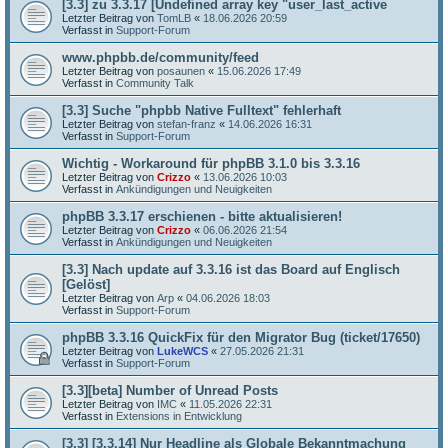
[3.3] zu 3.3.17 [Undefined array key "user_last_active
Letzter Beitrag von
TomLB
«
18.06.2026 20:59
Verfasst in
Support-Forum
www.phpbb.de/community/feed
Letzter Beitrag von
posaunen
«
15.06.2026 17:49
Verfasst in
Community Talk
[3.3] Suche "phpbb Native Fulltext" fehlerhaft
Letzter Beitrag von
stefan-franz
«
14.06.2026 16:31
Verfasst in
Support-Forum
Wichtig - Workaround für phpBB 3.1.0 bis 3.3.16
Letzter Beitrag von
Crizzo
«
13.06.2026 10:03
Verfasst in
Ankündigungen und Neuigkeiten
phpBB 3.3.17 erschienen - bitte aktualisieren!
Letzter Beitrag von
Crizzo
«
06.06.2026 21:54
Verfasst in
Ankündigungen und Neuigkeiten
[3.3] Nach update auf 3.3.16 ist das Board auf Englisch
[Gelöst]
Letzter Beitrag von
Arp
«
04.06.2026 18:03
Verfasst in
Support-Forum
phpBB 3.3.16 QuickFix für den Migrator Bug (ticket/17650)
Letzter Beitrag von
LukeWCS
«
27.05.2026 21:31
Verfasst in
Support-Forum
[3.3][beta] Number of Unread Posts
Letzter Beitrag von
IMC
«
11.05.2026 22:31
Verfasst in
Extensions in Entwicklung
[3.3] [3.3.14] Nur Headline als Globale Bekanntmachung