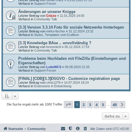
Verfasst in
Support-Forum
Änderungen an unserer Knigge
Letzter Beitrag von
Crizzo
«
11.01.2025 14:00
Verfasst in
Community Talk
[3.3] Version 3.3.14 Foto für soziale Netzwerke hinterlegen
Letzter Beitrag von
mirko-fischer
«
31.12.2024 13:32
Verfasst in
Styles, Templates und Grafiken
[3.3] Knowledge BAse .. unvollständig ?
Letzter Beitrag von
forenmichl
«
05.12.2024 17:53
Verfasst in
Community Talk
Probleme beim Hochladen mit FileZilla (Einstellungen und
Eigenschaften)
Letzter Beitrag von
LukeWCS
«
09.08.2024 21:25
Verfasst in
Support-Forum
[FINAL] [CDB][3.3]DSGVO - Customize registration page
Letzter Beitrag von
chris1278
«
14.07.2024 19:14
Verfasst in
Extensions in Entwicklung
Seite
1
von
40
1
2
3
4
5
40
Nä
Die Suche ergab mehr als 1000 Treffer
…
Gehe zu
Startseite
Community
Alle Zeiten sind
UTC+02:00