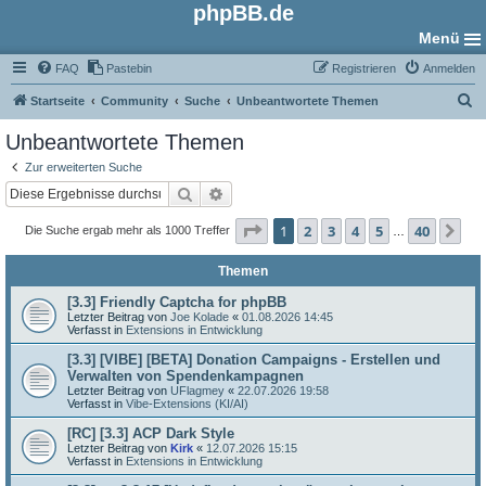
phpBB.de
Menü
FAQ
Pastebin
Registrieren
Anmelden
S
Startseite
Community
Suche
Unbeantwortete Themen
u
Unbeantwortete Themen
c
Zur erweiterten Suche
h
Suche
Erweiterte Suche
e
Seite
1
von
40
1
2
3
4
5
40
Nä
Die Suche ergab mehr als 1000 Treffer
…
Themen
[3.3] Friendly Captcha for phpBB
Letzter Beitrag von
Joe Kolade
«
01.08.2026 14:45
Verfasst in
Extensions in Entwicklung
[3.3] [VIBE] [BETA] Donation Campaigns - Erstellen und
Verwalten von Spendenkampagnen
Letzter Beitrag von
UFlagmey
«
22.07.2026 19:58
Verfasst in
Vibe-Extensions (KI/AI)
[RC] [3.3] ACP Dark Style
Letzter Beitrag von
Kirk
«
12.07.2026 15:15
Verfasst in
Extensions in Entwicklung