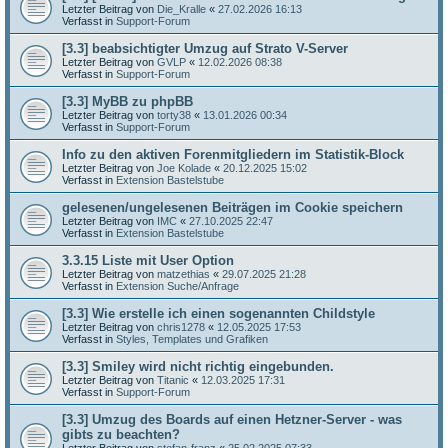
Letzter Beitrag von
Die_Kralle
«
27.02.2026 16:13
Verfasst in
Support-Forum
[3.3] beabsichtigter Umzug auf Strato V-Server
Letzter Beitrag von
GVLP
«
12.02.2026 08:38
Verfasst in
Support-Forum
[3.3] MyBB zu phpBB
Letzter Beitrag von
torty38
«
13.01.2026 00:34
Verfasst in
Support-Forum
Info zu den aktiven Forenmitgliedern im Statistik-Block
Letzter Beitrag von
Joe Kolade
«
20.12.2025 15:02
Verfasst in
Extension Bastelstube
gelesenen/ungelesenen Beiträgen im Cookie speichern
Letzter Beitrag von
IMC
«
27.10.2025 22:47
Verfasst in
Extension Bastelstube
3.3.15 Liste mit User Option
Letzter Beitrag von
matzethias
«
29.07.2025 21:28
Verfasst in
Extension Suche/Anfrage
[3.3] Wie erstelle ich einen sogenannten Childstyle
Letzter Beitrag von
chris1278
«
12.05.2025 17:53
Verfasst in
Styles, Templates und Grafiken
[3.3] Smiley wird nicht richtig eingebunden.
Letzter Beitrag von
Titanic
«
12.03.2025 17:31
Verfasst in
Support-Forum
[3.3] Umzug des Boards auf einen Hetzner-Server - was
gibts zu beachten?
Letzter Beitrag von
stefan-franz
«
25.02.2025 07:33