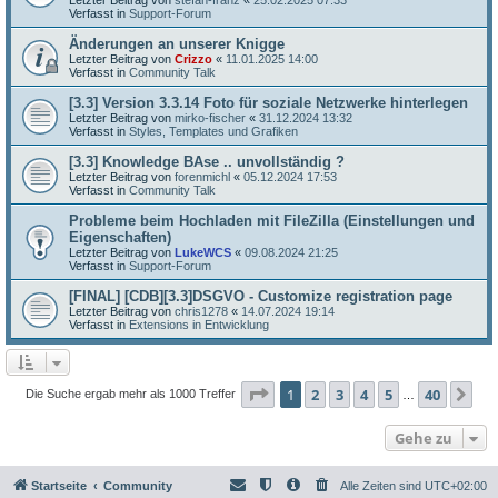
Verfasst in
Support-Forum
Änderungen an unserer Knigge
Letzter Beitrag von
Crizzo
«
11.01.2025 14:00
Verfasst in
Community Talk
[3.3] Version 3.3.14 Foto für soziale Netzwerke hinterlegen
Letzter Beitrag von
mirko-fischer
«
31.12.2024 13:32
Verfasst in
Styles, Templates und Grafiken
[3.3] Knowledge BAse .. unvollständig ?
Letzter Beitrag von
forenmichl
«
05.12.2024 17:53
Verfasst in
Community Talk
Probleme beim Hochladen mit FileZilla (Einstellungen und
Eigenschaften)
Letzter Beitrag von
LukeWCS
«
09.08.2024 21:25
Verfasst in
Support-Forum
[FINAL] [CDB][3.3]DSGVO - Customize registration page
Letzter Beitrag von
chris1278
«
14.07.2024 19:14
Verfasst in
Extensions in Entwicklung
Seite
1
von
40
1
2
3
4
5
40
Nä
Die Suche ergab mehr als 1000 Treffer
…
Gehe zu
Startseite
Community
Alle Zeiten sind
UTC+02:00