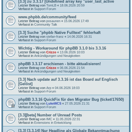
[3.3] zu 3.3.17 [Undefined array key "user_last_active
Letzter Beitrag von
TomLB
«
18.06.2026 20:59
Verfasst in
Support-Forum
www.phpbb.de/community/feed
Letzter Beitrag von
posaunen
«
15.06.2026 17:49
Verfasst in
Community Talk
[3.3] Suche "phpbb Native Fulltext" fehlerhaft
Letzter Beitrag von
stefan-franz
«
14.06.2026 16:31
Verfasst in
Support-Forum
Wichtig - Workaround für phpBB 3.1.0 bis 3.3.16
Letzter Beitrag von
Crizzo
«
13.06.2026 10:03
Verfasst in
Ankündigungen und Neuigkeiten
phpBB 3.3.17 erschienen - bitte aktualisieren!
Letzter Beitrag von
Crizzo
«
06.06.2026 21:54
Verfasst in
Ankündigungen und Neuigkeiten
[3.3] Nach update auf 3.3.16 ist das Board auf Englisch
[Gelöst]
Letzter Beitrag von
Arp
«
04.06.2026 18:03
Verfasst in
Support-Forum
phpBB 3.3.16 QuickFix für den Migrator Bug (ticket/17650)
Letzter Beitrag von
LukeWCS
«
27.05.2026 21:31
Verfasst in
Support-Forum
[3.3][beta] Number of Unread Posts
Letzter Beitrag von
IMC
«
11.05.2026 22:31
Verfasst in
Extensions in Entwicklung
[3.3] [3.3.14] Nur Headline als Globale Bekanntmachung