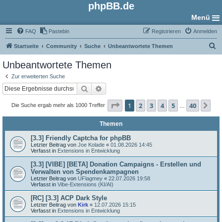
phpBB.de
Menü
FAQ
Pastebin
Registrieren
Anmelden
S
Startseite
Community
Suche
Unbeantwortete Themen
u
Unbeantwortete Themen
c
Zur erweiterten Suche
h
Suche
Erweiterte Suche
e
Seite
1
von
40
1
2
3
4
5
40
Nä
Die Suche ergab mehr als 1000 Treffer
…
Themen
[3.3] Friendly Captcha for phpBB
Letzter Beitrag von
Joe Kolade
«
01.08.2026 14:45
Verfasst in
Extensions in Entwicklung
[3.3] [VIBE] [BETA] Donation Campaigns - Erstellen und
Verwalten von Spendenkampagnen
Letzter Beitrag von
UFlagmey
«
22.07.2026 19:58
Verfasst in
Vibe-Extensions (KI/AI)
[RC] [3.3] ACP Dark Style
Letzter Beitrag von
Kirk
«
12.07.2026 15:15
Verfasst in
Extensions in Entwicklung