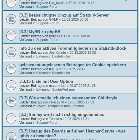
Letzter Beitrag von
Die_Kralle
«
27.02.2026 16:13
Verfasst in
Support-Forum
[3.3] beabsichtigter Umzug auf Strato V-Server
Letzter Beitrag von
GVLP
«
12.02.2026 08:38
Verfasst in
Support-Forum
[3.3] MyBB zu phpBB
Letzter Beitrag von
torty38
«
13.01.2026 00:34
Verfasst in
Support-Forum
Info zu den aktiven Forenmitgliedern im Statistik-Block
Letzter Beitrag von
Joe Kolade
«
20.12.2025 15:02
Verfasst in
Extension Bastelstube
gelesenen/ungelesenen Beiträgen im Cookie speichern
Letzter Beitrag von
IMC
«
27.10.2025 22:47
Verfasst in
Extension Bastelstube
3.3.15 Liste mit User Option
Letzter Beitrag von
matzethias
«
29.07.2025 21:28
Verfasst in
Extension Suche/Anfrage
[3.3] Wie erstelle ich einen sogenannten Childstyle
Letzter Beitrag von
chris1278
«
12.05.2025 17:53
Verfasst in
Styles, Templates und Grafiken
[3.3] Smiley wird nicht richtig eingebunden.
Letzter Beitrag von
Titanic
«
12.03.2025 17:31
Verfasst in
Support-Forum
[3.3] Umzug des Boards auf einen Hetzner-Server - was
gibts zu beachten?
Letzter Beitrag von
stefan-franz
«
25.02.2025 07:33