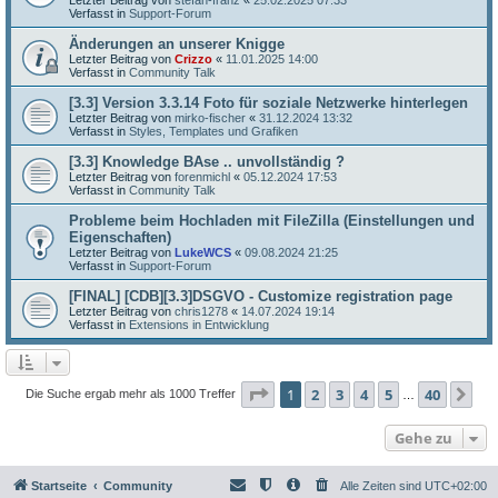
Verfasst in
Support-Forum
Änderungen an unserer Knigge
Letzter Beitrag von
Crizzo
«
11.01.2025 14:00
Verfasst in
Community Talk
[3.3] Version 3.3.14 Foto für soziale Netzwerke hinterlegen
Letzter Beitrag von
mirko-fischer
«
31.12.2024 13:32
Verfasst in
Styles, Templates und Grafiken
[3.3] Knowledge BAse .. unvollständig ?
Letzter Beitrag von
forenmichl
«
05.12.2024 17:53
Verfasst in
Community Talk
Probleme beim Hochladen mit FileZilla (Einstellungen und
Eigenschaften)
Letzter Beitrag von
LukeWCS
«
09.08.2024 21:25
Verfasst in
Support-Forum
[FINAL] [CDB][3.3]DSGVO - Customize registration page
Letzter Beitrag von
chris1278
«
14.07.2024 19:14
Verfasst in
Extensions in Entwicklung
Seite
1
von
40
1
2
3
4
5
40
Nä
Die Suche ergab mehr als 1000 Treffer
…
Gehe zu
Startseite
Community
Alle Zeiten sind
UTC+02:00