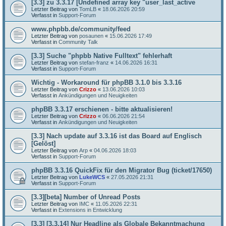
[3.3] zu 3.3.17 [Undefined array key "user_last_active
Letzter Beitrag von
TomLB
«
18.06.2026 20:59
Verfasst in
Support-Forum
www.phpbb.de/community/feed
Letzter Beitrag von
posaunen
«
15.06.2026 17:49
Verfasst in
Community Talk
[3.3] Suche "phpbb Native Fulltext" fehlerhaft
Letzter Beitrag von
stefan-franz
«
14.06.2026 16:31
Verfasst in
Support-Forum
Wichtig - Workaround für phpBB 3.1.0 bis 3.3.16
Letzter Beitrag von
Crizzo
«
13.06.2026 10:03
Verfasst in
Ankündigungen und Neuigkeiten
phpBB 3.3.17 erschienen - bitte aktualisieren!
Letzter Beitrag von
Crizzo
«
06.06.2026 21:54
Verfasst in
Ankündigungen und Neuigkeiten
[3.3] Nach update auf 3.3.16 ist das Board auf Englisch
[Gelöst]
Letzter Beitrag von
Arp
«
04.06.2026 18:03
Verfasst in
Support-Forum
phpBB 3.3.16 QuickFix für den Migrator Bug (ticket/17650)
Letzter Beitrag von
LukeWCS
«
27.05.2026 21:31
Verfasst in
Support-Forum
[3.3][beta] Number of Unread Posts
Letzter Beitrag von
IMC
«
11.05.2026 22:31
Verfasst in
Extensions in Entwicklung
[3.3] [3.3.14] Nur Headline als Globale Bekanntmachung