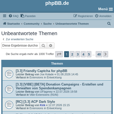
phpBB.de
Menü
FAQ
Pastebin
Registrieren
Anmelden
S
Startseite
Community
Suche
Unbeantwortete Themen
u
Unbeantwortete Themen
c
Zur erweiterten Suche
h
Suche
Erweiterte Suche
e
Seite
1
von
40
1
2
3
4
5
40
Nä
Die Suche ergab mehr als 1000 Treffer
…
Themen
[3.3] Friendly Captcha for phpBB
Letzter Beitrag von
Joe Kolade
«
01.08.2026 14:45
Verfasst in
Extensions in Entwicklung
[3.3] [VIBE] [BETA] Donation Campaigns - Erstellen und
Verwalten von Spendenkampagnen
Letzter Beitrag von
UFlagmey
«
22.07.2026 19:58
Verfasst in
Vibe-Extensions (KI/AI)
[RC] [3.3] ACP Dark Style
Letzter Beitrag von
Kirk
«
12.07.2026 15:15
Verfasst in
Extensions in Entwicklung