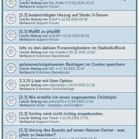
Letzter Beitrag von
Die_Kralle
«
27.02.2026 16:13
Verfasst in
Support-Forum
[3.3] beabsichtigter Umzug auf Strato V-Server
Letzter Beitrag von
GVLP
«
12.02.2026 08:38
Verfasst in
Support-Forum
[3.3] MyBB zu phpBB
Letzter Beitrag von
torty38
«
13.01.2026 00:34
Verfasst in
Support-Forum
Info zu den aktiven Forenmitgliedern im Statistik-Block
Letzter Beitrag von
Joe Kolade
«
20.12.2025 15:02
Verfasst in
Extension Bastelstube
gelesenen/ungelesenen Beiträgen im Cookie speichern
Letzter Beitrag von
IMC
«
27.10.2025 22:47
Verfasst in
Extension Bastelstube
3.3.15 Liste mit User Option
Letzter Beitrag von
matzethias
«
29.07.2025 21:28
Verfasst in
Extension Suche/Anfrage
[3.3] Wie erstelle ich einen sogenannten Childstyle
Letzter Beitrag von
chris1278
«
12.05.2025 17:53
Verfasst in
Styles, Templates und Grafiken
[3.3] Smiley wird nicht richtig eingebunden.
Letzter Beitrag von
Titanic
«
12.03.2025 17:31
Verfasst in
Support-Forum
[3.3] Umzug des Boards auf einen Hetzner-Server - was
gibts zu beachten?
Letzter Beitrag von
stefan-franz
«
25.02.2025 07:33