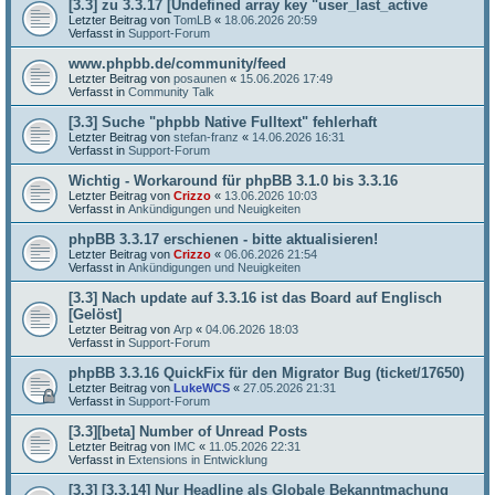
[3.3] zu 3.3.17 [Undefined array key "user_last_active
Letzter Beitrag von
TomLB
«
18.06.2026 20:59
Verfasst in
Support-Forum
www.phpbb.de/community/feed
Letzter Beitrag von
posaunen
«
15.06.2026 17:49
Verfasst in
Community Talk
[3.3] Suche "phpbb Native Fulltext" fehlerhaft
Letzter Beitrag von
stefan-franz
«
14.06.2026 16:31
Verfasst in
Support-Forum
Wichtig - Workaround für phpBB 3.1.0 bis 3.3.16
Letzter Beitrag von
Crizzo
«
13.06.2026 10:03
Verfasst in
Ankündigungen und Neuigkeiten
phpBB 3.3.17 erschienen - bitte aktualisieren!
Letzter Beitrag von
Crizzo
«
06.06.2026 21:54
Verfasst in
Ankündigungen und Neuigkeiten
[3.3] Nach update auf 3.3.16 ist das Board auf Englisch
[Gelöst]
Letzter Beitrag von
Arp
«
04.06.2026 18:03
Verfasst in
Support-Forum
phpBB 3.3.16 QuickFix für den Migrator Bug (ticket/17650)
Letzter Beitrag von
LukeWCS
«
27.05.2026 21:31
Verfasst in
Support-Forum
[3.3][beta] Number of Unread Posts
Letzter Beitrag von
IMC
«
11.05.2026 22:31
Verfasst in
Extensions in Entwicklung
[3.3] [3.3.14] Nur Headline als Globale Bekanntmachung