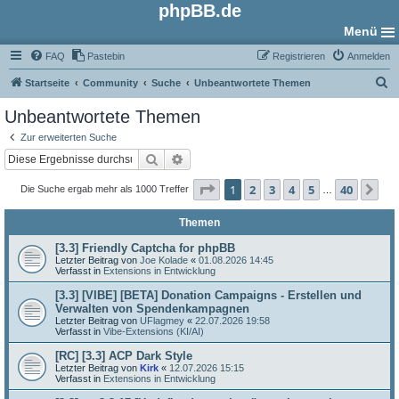
phpBB.de
Menü
FAQ
Pastebin
Registrieren
Anmelden
S
Startseite
Community
Suche
Unbeantwortete Themen
u
Unbeantwortete Themen
c
Zur erweiterten Suche
h
Suche
Erweiterte Suche
e
Seite
1
von
40
1
2
3
4
5
40
Nä
Die Suche ergab mehr als 1000 Treffer
…
Themen
[3.3] Friendly Captcha for phpBB
Letzter Beitrag von
Joe Kolade
«
01.08.2026 14:45
Verfasst in
Extensions in Entwicklung
[3.3] [VIBE] [BETA] Donation Campaigns - Erstellen und
Verwalten von Spendenkampagnen
Letzter Beitrag von
UFlagmey
«
22.07.2026 19:58
Verfasst in
Vibe-Extensions (KI/AI)
[RC] [3.3] ACP Dark Style
Letzter Beitrag von
Kirk
«
12.07.2026 15:15
Verfasst in
Extensions in Entwicklung