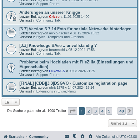
Verfasst in
Support-Forum
Änderungen an unserer Knigge
Letzter Beitrag von
Crizzo
«
11.01.2025 14:00
Verfasst in
Community Talk
[3.3] Version 3.3.14 Foto für soziale Netzwerke hinterlegen
Letzter Beitrag von
mirko-fischer
«
31.12.2024 13:32
Verfasst in
Styles, Templates und Grafiken
[3.3] Knowledge BAse .. unvollständig ?
Letzter Beitrag von
forenmichl
«
05.12.2024 17:53
Verfasst in
Community Talk
Probleme beim Hochladen mit FileZilla (Einstellungen und
Eigenschaften)
Letzter Beitrag von
LukeWCS
«
09.08.2024 21:25
Verfasst in
Support-Forum
[FINAL] [CDB][3.3]DSGVO - Customize registration page
Letzter Beitrag von
chris1278
«
14.07.2024 19:14
Verfasst in
Extensions in Entwicklung
Seite
1
von
40
1
2
3
4
5
40
Nä
Die Suche ergab mehr als 1000 Treffer
…
Gehe zu
Startseite
Community
Alle Zeiten sind
UTC+02:00