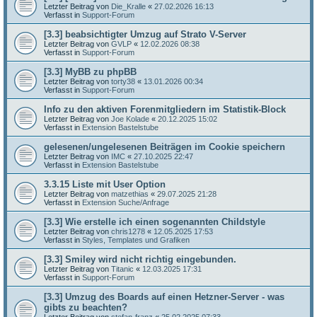
Letzter Beitrag von
Die_Kralle
«
27.02.2026 16:13
Verfasst in
Support-Forum
[3.3] beabsichtigter Umzug auf Strato V-Server
Letzter Beitrag von
GVLP
«
12.02.2026 08:38
Verfasst in
Support-Forum
[3.3] MyBB zu phpBB
Letzter Beitrag von
torty38
«
13.01.2026 00:34
Verfasst in
Support-Forum
Info zu den aktiven Forenmitgliedern im Statistik-Block
Letzter Beitrag von
Joe Kolade
«
20.12.2025 15:02
Verfasst in
Extension Bastelstube
gelesenen/ungelesenen Beiträgen im Cookie speichern
Letzter Beitrag von
IMC
«
27.10.2025 22:47
Verfasst in
Extension Bastelstube
3.3.15 Liste mit User Option
Letzter Beitrag von
matzethias
«
29.07.2025 21:28
Verfasst in
Extension Suche/Anfrage
[3.3] Wie erstelle ich einen sogenannten Childstyle
Letzter Beitrag von
chris1278
«
12.05.2025 17:53
Verfasst in
Styles, Templates und Grafiken
[3.3] Smiley wird nicht richtig eingebunden.
Letzter Beitrag von
Titanic
«
12.03.2025 17:31
Verfasst in
Support-Forum
[3.3] Umzug des Boards auf einen Hetzner-Server - was
gibts zu beachten?
Letzter Beitrag von
stefan-franz
«
25.02.2025 07:33