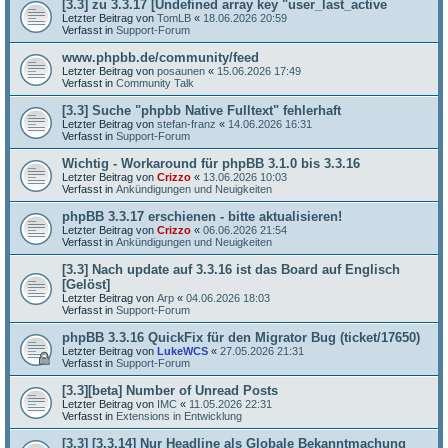
[3.3] zu 3.3.17 [Undefined array key "user_last_active
Letzter Beitrag von
TomLB
«
18.06.2026 20:59
Verfasst in
Support-Forum
www.phpbb.de/community/feed
Letzter Beitrag von
posaunen
«
15.06.2026 17:49
Verfasst in
Community Talk
[3.3] Suche "phpbb Native Fulltext" fehlerhaft
Letzter Beitrag von
stefan-franz
«
14.06.2026 16:31
Verfasst in
Support-Forum
Wichtig - Workaround für phpBB 3.1.0 bis 3.3.16
Letzter Beitrag von
Crizzo
«
13.06.2026 10:03
Verfasst in
Ankündigungen und Neuigkeiten
phpBB 3.3.17 erschienen - bitte aktualisieren!
Letzter Beitrag von
Crizzo
«
06.06.2026 21:54
Verfasst in
Ankündigungen und Neuigkeiten
[3.3] Nach update auf 3.3.16 ist das Board auf Englisch
[Gelöst]
Letzter Beitrag von
Arp
«
04.06.2026 18:03
Verfasst in
Support-Forum
phpBB 3.3.16 QuickFix für den Migrator Bug (ticket/17650)
Letzter Beitrag von
LukeWCS
«
27.05.2026 21:31
Verfasst in
Support-Forum
[3.3][beta] Number of Unread Posts
Letzter Beitrag von
IMC
«
11.05.2026 22:31
Verfasst in
Extensions in Entwicklung
[3.3] [3.3.14] Nur Headline als Globale Bekanntmachung