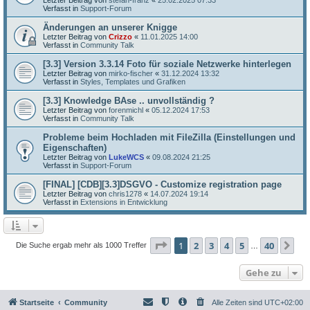
Verfasst in
Support-Forum
Änderungen an unserer Knigge
Letzter Beitrag von
Crizzo
«
11.01.2025 14:00
Verfasst in
Community Talk
[3.3] Version 3.3.14 Foto für soziale Netzwerke hinterlegen
Letzter Beitrag von
mirko-fischer
«
31.12.2024 13:32
Verfasst in
Styles, Templates und Grafiken
[3.3] Knowledge BAse .. unvollständig ?
Letzter Beitrag von
forenmichl
«
05.12.2024 17:53
Verfasst in
Community Talk
Probleme beim Hochladen mit FileZilla (Einstellungen und
Eigenschaften)
Letzter Beitrag von
LukeWCS
«
09.08.2024 21:25
Verfasst in
Support-Forum
[FINAL] [CDB][3.3]DSGVO - Customize registration page
Letzter Beitrag von
chris1278
«
14.07.2024 19:14
Verfasst in
Extensions in Entwicklung
Seite
1
von
40
1
2
3
4
5
40
Nä
Die Suche ergab mehr als 1000 Treffer
…
Gehe zu
Startseite
Community
Alle Zeiten sind
UTC+02:00