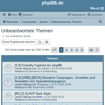
phpBB.de
Menü
FAQ
Pastebin
Registrieren
Anmelden
S
Startseite
Community
Suche
Unbeantwortete Themen
u
Unbeantwortete Themen
c
Zur erweiterten Suche
h
Suche
Erweiterte Suche
e
Seite
1
von
40
1
2
3
4
5
40
Nä
Die Suche ergab mehr als 1000 Treffer
…
Themen
[3.3] Friendly Captcha for phpBB
Letzter Beitrag von
Joe Kolade
«
01.08.2026 14:45
Verfasst in
Extensions in Entwicklung
[3.3] [VIBE] [BETA] Donation Campaigns - Erstellen und
Verwalten von Spendenkampagnen
Letzter Beitrag von
UFlagmey
«
22.07.2026 19:58
Verfasst in
Vibe-Extensions (KI/AI)
[RC] [3.3] ACP Dark Style
Letzter Beitrag von
Kirk
«
12.07.2026 15:15
Verfasst in
Extensions in Entwicklung