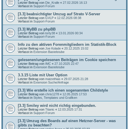
Letzter Beitrag von
Die_Kralle
«
27.02.2026 16:13
Verfasst in
Support-Forum
[3.3] beabsichtigter Umzug auf Strato V-Server
Letzter Beitrag von
GVLP
«
12.02.2026 08:38
Verfasst in
Support-Forum
[3.3] MyBB zu phpBB
Letzter Beitrag von
torty38
«
13.01.2026 00:34
Verfasst in
Support-Forum
Info zu den aktiven Forenmitgliedern im Statistik-Block
Letzter Beitrag von
Joe Kolade
«
20.12.2025 15:02
Verfasst in
Extension Bastelstube
gelesenen/ungelesenen Beiträgen im Cookie speichern
Letzter Beitrag von
IMC
«
27.10.2025 22:47
Verfasst in
Extension Bastelstube
3.3.15 Liste mit User Option
Letzter Beitrag von
matzethias
«
29.07.2025 21:28
Verfasst in
Extension Suche/Anfrage
[3.3] Wie erstelle ich einen sogenannten Childstyle
Letzter Beitrag von
chris1278
«
12.05.2025 17:53
Verfasst in
Styles, Templates und Grafiken
[3.3] Smiley wird nicht richtig eingebunden.
Letzter Beitrag von
Titanic
«
12.03.2025 17:31
Verfasst in
Support-Forum
[3.3] Umzug des Boards auf einen Hetzner-Server - was
gibts zu beachten?
Letzter Beitrag von
stefan-franz
«
25.02.2025 07:33