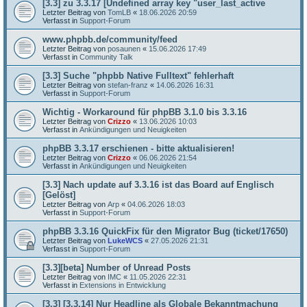
[3.3] zu 3.3.17 [Undefined array key "user_last_active
Letzter Beitrag von
TomLB
«
18.06.2026 20:59
Verfasst in
Support-Forum
www.phpbb.de/community/feed
Letzter Beitrag von
posaunen
«
15.06.2026 17:49
Verfasst in
Community Talk
[3.3] Suche "phpbb Native Fulltext" fehlerhaft
Letzter Beitrag von
stefan-franz
«
14.06.2026 16:31
Verfasst in
Support-Forum
Wichtig - Workaround für phpBB 3.1.0 bis 3.3.16
Letzter Beitrag von
Crizzo
«
13.06.2026 10:03
Verfasst in
Ankündigungen und Neuigkeiten
phpBB 3.3.17 erschienen - bitte aktualisieren!
Letzter Beitrag von
Crizzo
«
06.06.2026 21:54
Verfasst in
Ankündigungen und Neuigkeiten
[3.3] Nach update auf 3.3.16 ist das Board auf Englisch
[Gelöst]
Letzter Beitrag von
Arp
«
04.06.2026 18:03
Verfasst in
Support-Forum
phpBB 3.3.16 QuickFix für den Migrator Bug (ticket/17650)
Letzter Beitrag von
LukeWCS
«
27.05.2026 21:31
Verfasst in
Support-Forum
[3.3][beta] Number of Unread Posts
Letzter Beitrag von
IMC
«
11.05.2026 22:31
Verfasst in
Extensions in Entwicklung
[3.3] [3.3.14] Nur Headline als Globale Bekanntmachung