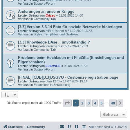
Verfasst in
Support-Forum
Änderungen an unserer Knigge
Letzter Beitrag von
Crizzo
«
11.01.2025 14:00
Verfasst in
Community Talk
[3.3] Version 3.3.14 Foto für soziale Netzwerke hinterlegen
Letzter Beitrag von
mirko-fischer
«
31.12.2024 13:32
Verfasst in
Styles, Templates und Grafiken
[3.3] Knowledge BAse .. unvollständig ?
Letzter Beitrag von
forenmichl
«
05.12.2024 17:53
Verfasst in
Community Talk
Probleme beim Hochladen mit FileZilla (Einstellungen und
Eigenschaften)
Letzter Beitrag von
LukeWCS
«
09.08.2024 21:25
Verfasst in
Support-Forum
[FINAL] [CDB][3.3]DSGVO - Customize registration page
Letzter Beitrag von
chris1278
«
14.07.2024 19:14
Verfasst in
Extensions in Entwicklung
Seite
1
von
40
1
2
3
4
5
40
Nä
Die Suche ergab mehr als 1000 Treffer
…
Gehe zu
Startseite
Community
Alle Zeiten sind
UTC+02:00