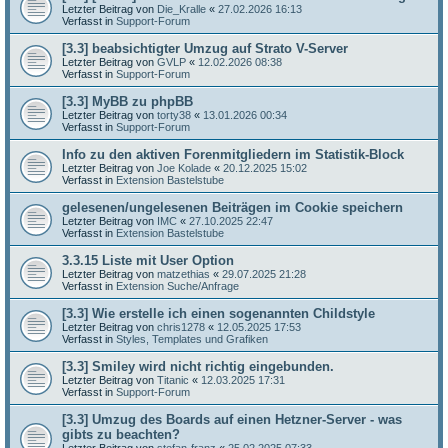
Letzter Beitrag von
Die_Kralle
«
27.02.2026 16:13
Verfasst in
Support-Forum
[3.3] beabsichtigter Umzug auf Strato V-Server
Letzter Beitrag von
GVLP
«
12.02.2026 08:38
Verfasst in
Support-Forum
[3.3] MyBB zu phpBB
Letzter Beitrag von
torty38
«
13.01.2026 00:34
Verfasst in
Support-Forum
Info zu den aktiven Forenmitgliedern im Statistik-Block
Letzter Beitrag von
Joe Kolade
«
20.12.2025 15:02
Verfasst in
Extension Bastelstube
gelesenen/ungelesenen Beiträgen im Cookie speichern
Letzter Beitrag von
IMC
«
27.10.2025 22:47
Verfasst in
Extension Bastelstube
3.3.15 Liste mit User Option
Letzter Beitrag von
matzethias
«
29.07.2025 21:28
Verfasst in
Extension Suche/Anfrage
[3.3] Wie erstelle ich einen sogenannten Childstyle
Letzter Beitrag von
chris1278
«
12.05.2025 17:53
Verfasst in
Styles, Templates und Grafiken
[3.3] Smiley wird nicht richtig eingebunden.
Letzter Beitrag von
Titanic
«
12.03.2025 17:31
Verfasst in
Support-Forum
[3.3] Umzug des Boards auf einen Hetzner-Server - was
gibts zu beachten?
Letzter Beitrag von
stefan-franz
«
25.02.2025 07:33