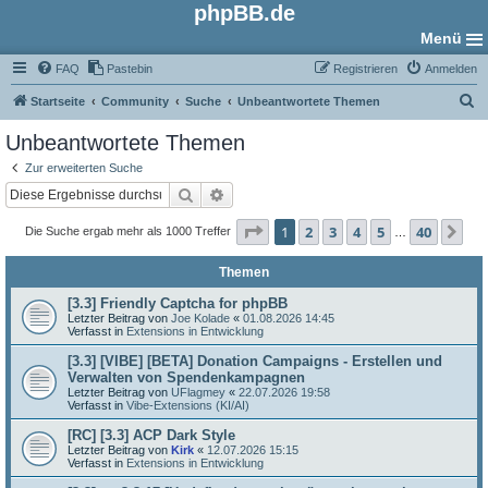
phpBB.de
Menü
FAQ
Pastebin
Registrieren
Anmelden
S
Startseite
Community
Suche
Unbeantwortete Themen
u
Unbeantwortete Themen
c
Zur erweiterten Suche
h
Suche
Erweiterte Suche
e
Seite
1
von
40
1
2
3
4
5
40
Nä
Die Suche ergab mehr als 1000 Treffer
…
Themen
[3.3] Friendly Captcha for phpBB
Letzter Beitrag von
Joe Kolade
«
01.08.2026 14:45
Verfasst in
Extensions in Entwicklung
[3.3] [VIBE] [BETA] Donation Campaigns - Erstellen und
Verwalten von Spendenkampagnen
Letzter Beitrag von
UFlagmey
«
22.07.2026 19:58
Verfasst in
Vibe-Extensions (KI/AI)
[RC] [3.3] ACP Dark Style
Letzter Beitrag von
Kirk
«
12.07.2026 15:15
Verfasst in
Extensions in Entwicklung