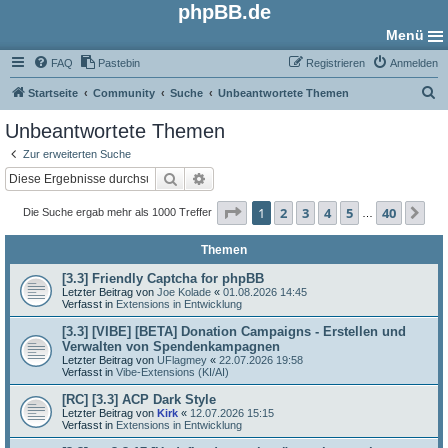
phpBB.de
Menü
FAQ
Pastebin
Registrieren
Anmelden
S
Startseite
Community
Suche
Unbeantwortete Themen
u
Unbeantwortete Themen
c
Zur erweiterten Suche
h
Suche
Erweiterte Suche
e
Seite
1
von
40
1
2
3
4
5
40
Nä
Die Suche ergab mehr als 1000 Treffer
…
Themen
[3.3] Friendly Captcha for phpBB
Letzter Beitrag von
Joe Kolade
«
01.08.2026 14:45
Verfasst in
Extensions in Entwicklung
[3.3] [VIBE] [BETA] Donation Campaigns - Erstellen und
Verwalten von Spendenkampagnen
Letzter Beitrag von
UFlagmey
«
22.07.2026 19:58
Verfasst in
Vibe-Extensions (KI/AI)
[RC] [3.3] ACP Dark Style
Letzter Beitrag von
Kirk
«
12.07.2026 15:15
Verfasst in
Extensions in Entwicklung