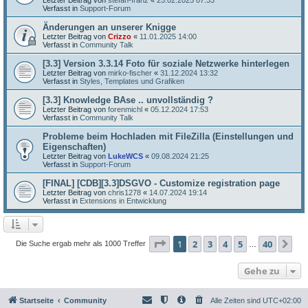
Verfasst in
Support-Forum
Änderungen an unserer Knigge
Letzter Beitrag von
Crizzo
«
11.01.2025 14:00
Verfasst in
Community Talk
[3.3] Version 3.3.14 Foto für soziale Netzwerke hinterlegen
Letzter Beitrag von
mirko-fischer
«
31.12.2024 13:32
Verfasst in
Styles, Templates und Grafiken
[3.3] Knowledge BAse .. unvollständig ?
Letzter Beitrag von
forenmichl
«
05.12.2024 17:53
Verfasst in
Community Talk
Probleme beim Hochladen mit FileZilla (Einstellungen und
Eigenschaften)
Letzter Beitrag von
LukeWCS
«
09.08.2024 21:25
Verfasst in
Support-Forum
[FINAL] [CDB][3.3]DSGVO - Customize registration page
Letzter Beitrag von
chris1278
«
14.07.2024 19:14
Verfasst in
Extensions in Entwicklung
Seite
1
von
40
1
2
3
4
5
40
Nä
Die Suche ergab mehr als 1000 Treffer
…
Gehe zu
Startseite
Community
Alle Zeiten sind
UTC+02:00