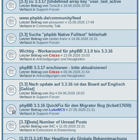
[3.3] zu 3.3.17 [Undefined array key "user_last_active
Letzter Beitrag von
TomLB
«
18.06.2026 20:59
Verfasst in
Support-Forum
www.phpbb.de/community/feed
Letzter Beitrag von
posaunen
«
15.06.2026 17:49
Verfasst in
Community Talk
[3.3] Suche "phpbb Native Fulltext" fehlerhaft
Letzter Beitrag von
stefan-franz
«
14.06.2026 16:31
Verfasst in
Support-Forum
Wichtig - Workaround für phpBB 3.1.0 bis 3.3.16
Letzter Beitrag von
Crizzo
«
13.06.2026 10:03
Verfasst in
Ankündigungen und Neuigkeiten
phpBB 3.3.17 erschienen - bitte aktualisieren!
Letzter Beitrag von
Crizzo
«
06.06.2026 21:54
Verfasst in
Ankündigungen und Neuigkeiten
[3.3] Nach update auf 3.3.16 ist das Board auf Englisch
[Gelöst]
Letzter Beitrag von
Arp
«
04.06.2026 18:03
Verfasst in
Support-Forum
phpBB 3.3.16 QuickFix für den Migrator Bug (ticket/17650)
Letzter Beitrag von
LukeWCS
«
27.05.2026 21:31
Verfasst in
Support-Forum
[3.3][beta] Number of Unread Posts
Letzter Beitrag von
IMC
«
11.05.2026 22:31
Verfasst in
Extensions in Entwicklung
[3.3] [3.3.14] Nur Headline als Globale Bekanntmachung