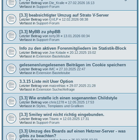
Letzter Beitrag von
Die_Kralle
«
27.02.2026 16:13
Verfasst in
Support-Forum
[3.3] beabsichtigter Umzug auf Strato V-Server
Letzter Beitrag von
GVLP
«
12.02.2026 08:38
Verfasst in
Support-Forum
[3.3] MyBB zu phpBB
Letzter Beitrag von
torty38
«
13.01.2026 00:34
Verfasst in
Support-Forum
Info zu den aktiven Forenmitgliedern im Statistik-Block
Letzter Beitrag von
Joe Kolade
«
20.12.2025 15:02
Verfasst in
Extension Bastelstube
gelesenen/ungelesenen Beiträgen im Cookie speichern
Letzter Beitrag von
IMC
«
27.10.2025 22:47
Verfasst in
Extension Bastelstube
3.3.15 Liste mit User Option
Letzter Beitrag von
matzethias
«
29.07.2025 21:28
Verfasst in
Extension Suche/Anfrage
[3.3] Wie erstelle ich einen sogenannten Childstyle
Letzter Beitrag von
chris1278
«
12.05.2025 17:53
Verfasst in
Styles, Templates und Grafiken
[3.3] Smiley wird nicht richtig eingebunden.
Letzter Beitrag von
Titanic
«
12.03.2025 17:31
Verfasst in
Support-Forum
[3.3] Umzug des Boards auf einen Hetzner-Server - was
gibts zu beachten?
Letzter Beitrag von
stefan-franz
«
25.02.2025 07:33