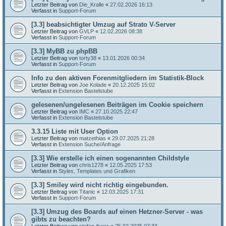
Letzter Beitrag von
Die_Kralle
«
27.02.2026 16:13
Verfasst in
Support-Forum
[3.3] beabsichtigter Umzug auf Strato V-Server
Letzter Beitrag von
GVLP
«
12.02.2026 08:38
Verfasst in
Support-Forum
[3.3] MyBB zu phpBB
Letzter Beitrag von
torty38
«
13.01.2026 00:34
Verfasst in
Support-Forum
Info zu den aktiven Forenmitgliedern im Statistik-Block
Letzter Beitrag von
Joe Kolade
«
20.12.2025 15:02
Verfasst in
Extension Bastelstube
gelesenen/ungelesenen Beiträgen im Cookie speichern
Letzter Beitrag von
IMC
«
27.10.2025 22:47
Verfasst in
Extension Bastelstube
3.3.15 Liste mit User Option
Letzter Beitrag von
matzethias
«
29.07.2025 21:28
Verfasst in
Extension Suche/Anfrage
[3.3] Wie erstelle ich einen sogenannten Childstyle
Letzter Beitrag von
chris1278
«
12.05.2025 17:53
Verfasst in
Styles, Templates und Grafiken
[3.3] Smiley wird nicht richtig eingebunden.
Letzter Beitrag von
Titanic
«
12.03.2025 17:31
Verfasst in
Support-Forum
[3.3] Umzug des Boards auf einen Hetzner-Server - was
gibts zu beachten?
Letzter Beitrag von
stefan-franz
«
25.02.2025 07:33