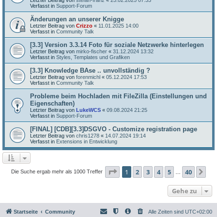
Verfasst in
Support-Forum
Änderungen an unserer Knigge
Letzter Beitrag von
Crizzo
«
11.01.2025 14:00
Verfasst in
Community Talk
[3.3] Version 3.3.14 Foto für soziale Netzwerke hinterlegen
Letzter Beitrag von
mirko-fischer
«
31.12.2024 13:32
Verfasst in
Styles, Templates und Grafiken
[3.3] Knowledge BAse .. unvollständig ?
Letzter Beitrag von
forenmichl
«
05.12.2024 17:53
Verfasst in
Community Talk
Probleme beim Hochladen mit FileZilla (Einstellungen und
Eigenschaften)
Letzter Beitrag von
LukeWCS
«
09.08.2024 21:25
Verfasst in
Support-Forum
[FINAL] [CDB][3.3]DSGVO - Customize registration page
Letzter Beitrag von
chris1278
«
14.07.2024 19:14
Verfasst in
Extensions in Entwicklung
Seite
1
von
40
1
2
3
4
5
40
Nä
Die Suche ergab mehr als 1000 Treffer
…
Gehe zu
Startseite
Community
Alle Zeiten sind
UTC+02:00