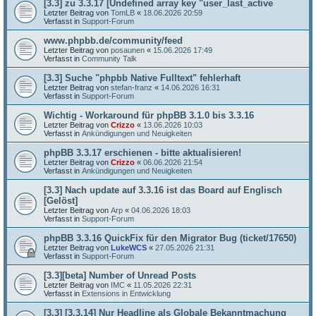
[3.3] zu 3.3.17 [Undefined array key "user_last_active
Letzter Beitrag von
TomLB
«
18.06.2026 20:59
Verfasst in
Support-Forum
www.phpbb.de/community/feed
Letzter Beitrag von
posaunen
«
15.06.2026 17:49
Verfasst in
Community Talk
[3.3] Suche "phpbb Native Fulltext" fehlerhaft
Letzter Beitrag von
stefan-franz
«
14.06.2026 16:31
Verfasst in
Support-Forum
Wichtig - Workaround für phpBB 3.1.0 bis 3.3.16
Letzter Beitrag von
Crizzo
«
13.06.2026 10:03
Verfasst in
Ankündigungen und Neuigkeiten
phpBB 3.3.17 erschienen - bitte aktualisieren!
Letzter Beitrag von
Crizzo
«
06.06.2026 21:54
Verfasst in
Ankündigungen und Neuigkeiten
[3.3] Nach update auf 3.3.16 ist das Board auf Englisch
[Gelöst]
Letzter Beitrag von
Arp
«
04.06.2026 18:03
Verfasst in
Support-Forum
phpBB 3.3.16 QuickFix für den Migrator Bug (ticket/17650)
Letzter Beitrag von
LukeWCS
«
27.05.2026 21:31
Verfasst in
Support-Forum
[3.3][beta] Number of Unread Posts
Letzter Beitrag von
IMC
«
11.05.2026 22:31
Verfasst in
Extensions in Entwicklung
[3.3] [3.3.14] Nur Headline als Globale Bekanntmachung