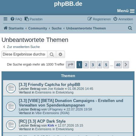
phpBB.de
Menü
FAQ
Pastebin
Registrieren
Anmelden
S
Startseite
Community
Suche
Unbeantwortete Themen
u
Unbeantwortete Themen
c
Zur erweiterten Suche
h
Suche
Erweiterte Suche
e
Seite
1
von
40
1
2
3
4
5
40
Nä
Die Suche ergab mehr als 1000 Treffer
…
Themen
[3.3] Friendly Captcha for phpBB
Letzter Beitrag von
Joe Kolade
«
01.08.2026 14:45
Verfasst in
Extensions in Entwicklung
[3.3] [VIBE] [BETA] Donation Campaigns - Erstellen und
Verwalten von Spendenkampagnen
Letzter Beitrag von
UFlagmey
«
22.07.2026 19:58
Verfasst in
Vibe-Extensions (KI/AI)
[RC] [3.3] ACP Dark Style
Letzter Beitrag von
Kirk
«
12.07.2026 15:15
Verfasst in
Extensions in Entwicklung