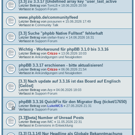
[3.3] zu 3.3.17 [Undefined array key "user_last_active
Letzter Beitrag von
TomLB
«
18.06.2026 20:59
Verfasst in
Support-Forum
www.phpbb.de/community/feed
Letzter Beitrag von
posaunen
«
15.06.2026 17:49
Verfasst in
Community Talk
[3.3] Suche "phpbb Native Fulltext" fehlerhaft
Letzter Beitrag von
stefan-franz
«
14.06.2026 16:31
Verfasst in
Support-Forum
Wichtig - Workaround für phpBB 3.1.0 bis 3.3.16
Letzter Beitrag von
Crizzo
«
13.06.2026 10:03
Verfasst in
Ankündigungen und Neuigkeiten
phpBB 3.3.17 erschienen - bitte aktualisieren!
Letzter Beitrag von
Crizzo
«
06.06.2026 21:54
Verfasst in
Ankündigungen und Neuigkeiten
[3.3] Nach update auf 3.3.16 ist das Board auf Englisch
[Gelöst]
Letzter Beitrag von
Arp
«
04.06.2026 18:03
Verfasst in
Support-Forum
phpBB 3.3.16 QuickFix für den Migrator Bug (ticket/17650)
Letzter Beitrag von
LukeWCS
«
27.05.2026 21:31
Verfasst in
Support-Forum
[3.3][beta] Number of Unread Posts
Letzter Beitrag von
IMC
«
11.05.2026 22:31
Verfasst in
Extensions in Entwicklung
[3.3] [3.3.14] Nur Headline als Globale Bekanntmachung