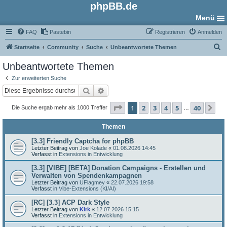
phpBB.de
Menü
FAQ
Pastebin
Registrieren
Anmelden
S
Startseite
Community
Suche
Unbeantwortete Themen
u
Unbeantwortete Themen
c
Zur erweiterten Suche
h
Suche
Erweiterte Suche
e
Seite
1
von
40
1
2
3
4
5
40
Nä
Die Suche ergab mehr als 1000 Treffer
…
Themen
[3.3] Friendly Captcha for phpBB
Letzter Beitrag von
Joe Kolade
«
01.08.2026 14:45
Verfasst in
Extensions in Entwicklung
[3.3] [VIBE] [BETA] Donation Campaigns - Erstellen und
Verwalten von Spendenkampagnen
Letzter Beitrag von
UFlagmey
«
22.07.2026 19:58
Verfasst in
Vibe-Extensions (KI/AI)
[RC] [3.3] ACP Dark Style
Letzter Beitrag von
Kirk
«
12.07.2026 15:15
Verfasst in
Extensions in Entwicklung