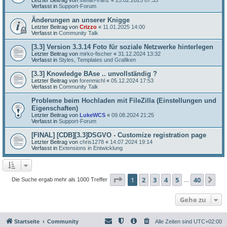
Verfasst in
Support-Forum
Änderungen an unserer Knigge
Letzter Beitrag von
Crizzo
«
11.01.2025 14:00
Verfasst in
Community Talk
[3.3] Version 3.3.14 Foto für soziale Netzwerke hinterlegen
Letzter Beitrag von
mirko-fischer
«
31.12.2024 13:32
Verfasst in
Styles, Templates und Grafiken
[3.3] Knowledge BAse .. unvollständig ?
Letzter Beitrag von
forenmichl
«
05.12.2024 17:53
Verfasst in
Community Talk
Probleme beim Hochladen mit FileZilla (Einstellungen und
Eigenschaften)
Letzter Beitrag von
LukeWCS
«
09.08.2024 21:25
Verfasst in
Support-Forum
[FINAL] [CDB][3.3]DSGVO - Customize registration page
Letzter Beitrag von
chris1278
«
14.07.2024 19:14
Verfasst in
Extensions in Entwicklung
Seite
1
von
40
1
2
3
4
5
40
Nä
Die Suche ergab mehr als 1000 Treffer
…
Gehe zu
Startseite
Community
Alle Zeiten sind
UTC+02:00