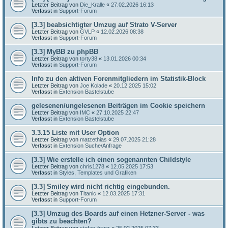
Letzter Beitrag von
Die_Kralle
«
27.02.2026 16:13
Verfasst in
Support-Forum
[3.3] beabsichtigter Umzug auf Strato V-Server
Letzter Beitrag von
GVLP
«
12.02.2026 08:38
Verfasst in
Support-Forum
[3.3] MyBB zu phpBB
Letzter Beitrag von
torty38
«
13.01.2026 00:34
Verfasst in
Support-Forum
Info zu den aktiven Forenmitgliedern im Statistik-Block
Letzter Beitrag von
Joe Kolade
«
20.12.2025 15:02
Verfasst in
Extension Bastelstube
gelesenen/ungelesenen Beiträgen im Cookie speichern
Letzter Beitrag von
IMC
«
27.10.2025 22:47
Verfasst in
Extension Bastelstube
3.3.15 Liste mit User Option
Letzter Beitrag von
matzethias
«
29.07.2025 21:28
Verfasst in
Extension Suche/Anfrage
[3.3] Wie erstelle ich einen sogenannten Childstyle
Letzter Beitrag von
chris1278
«
12.05.2025 17:53
Verfasst in
Styles, Templates und Grafiken
[3.3] Smiley wird nicht richtig eingebunden.
Letzter Beitrag von
Titanic
«
12.03.2025 17:31
Verfasst in
Support-Forum
[3.3] Umzug des Boards auf einen Hetzner-Server - was
gibts zu beachten?
Letzter Beitrag von
stefan-franz
«
25.02.2025 07:33