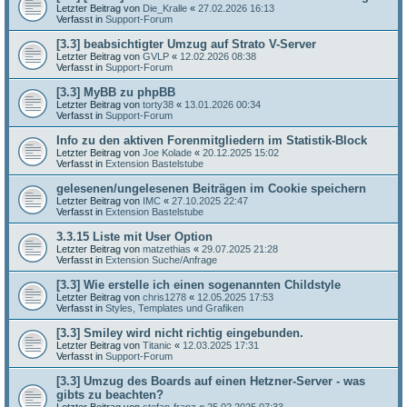
Letzter Beitrag von
Die_Kralle
«
27.02.2026 16:13
Verfasst in
Support-Forum
[3.3] beabsichtigter Umzug auf Strato V-Server
Letzter Beitrag von
GVLP
«
12.02.2026 08:38
Verfasst in
Support-Forum
[3.3] MyBB zu phpBB
Letzter Beitrag von
torty38
«
13.01.2026 00:34
Verfasst in
Support-Forum
Info zu den aktiven Forenmitgliedern im Statistik-Block
Letzter Beitrag von
Joe Kolade
«
20.12.2025 15:02
Verfasst in
Extension Bastelstube
gelesenen/ungelesenen Beiträgen im Cookie speichern
Letzter Beitrag von
IMC
«
27.10.2025 22:47
Verfasst in
Extension Bastelstube
3.3.15 Liste mit User Option
Letzter Beitrag von
matzethias
«
29.07.2025 21:28
Verfasst in
Extension Suche/Anfrage
[3.3] Wie erstelle ich einen sogenannten Childstyle
Letzter Beitrag von
chris1278
«
12.05.2025 17:53
Verfasst in
Styles, Templates und Grafiken
[3.3] Smiley wird nicht richtig eingebunden.
Letzter Beitrag von
Titanic
«
12.03.2025 17:31
Verfasst in
Support-Forum
[3.3] Umzug des Boards auf einen Hetzner-Server - was
gibts zu beachten?
Letzter Beitrag von
stefan-franz
«
25.02.2025 07:33