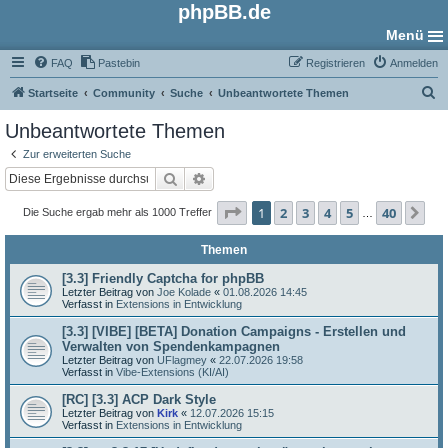
phpBB.de
Menü
FAQ
Pastebin
Registrieren
Anmelden
S
Startseite
Community
Suche
Unbeantwortete Themen
u
Unbeantwortete Themen
c
Zur erweiterten Suche
h
Suche
Erweiterte Suche
e
Seite
1
von
40
1
2
3
4
5
40
Nä
Die Suche ergab mehr als 1000 Treffer
…
Themen
[3.3] Friendly Captcha for phpBB
Letzter Beitrag von
Joe Kolade
«
01.08.2026 14:45
Verfasst in
Extensions in Entwicklung
[3.3] [VIBE] [BETA] Donation Campaigns - Erstellen und
Verwalten von Spendenkampagnen
Letzter Beitrag von
UFlagmey
«
22.07.2026 19:58
Verfasst in
Vibe-Extensions (KI/AI)
[RC] [3.3] ACP Dark Style
Letzter Beitrag von
Kirk
«
12.07.2026 15:15
Verfasst in
Extensions in Entwicklung