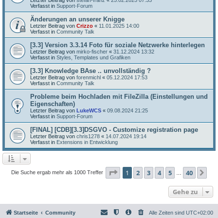
Verfasst in
Support-Forum
Änderungen an unserer Knigge
Letzter Beitrag von
Crizzo
«
11.01.2025 14:00
Verfasst in
Community Talk
[3.3] Version 3.3.14 Foto für soziale Netzwerke hinterlegen
Letzter Beitrag von
mirko-fischer
«
31.12.2024 13:32
Verfasst in
Styles, Templates und Grafiken
[3.3] Knowledge BAse .. unvollständig ?
Letzter Beitrag von
forenmichl
«
05.12.2024 17:53
Verfasst in
Community Talk
Probleme beim Hochladen mit FileZilla (Einstellungen und
Eigenschaften)
Letzter Beitrag von
LukeWCS
«
09.08.2024 21:25
Verfasst in
Support-Forum
[FINAL] [CDB][3.3]DSGVO - Customize registration page
Letzter Beitrag von
chris1278
«
14.07.2024 19:14
Verfasst in
Extensions in Entwicklung
Seite
1
von
40
1
2
3
4
5
40
Nä
Die Suche ergab mehr als 1000 Treffer
…
Gehe zu
Startseite
Community
Alle Zeiten sind
UTC+02:00