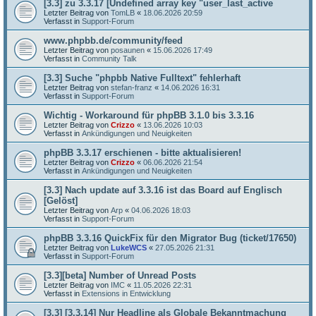
[3.3] zu 3.3.17 [Undefined array key "user_last_active
Letzter Beitrag von
TomLB
«
18.06.2026 20:59
Verfasst in
Support-Forum
www.phpbb.de/community/feed
Letzter Beitrag von
posaunen
«
15.06.2026 17:49
Verfasst in
Community Talk
[3.3] Suche "phpbb Native Fulltext" fehlerhaft
Letzter Beitrag von
stefan-franz
«
14.06.2026 16:31
Verfasst in
Support-Forum
Wichtig - Workaround für phpBB 3.1.0 bis 3.3.16
Letzter Beitrag von
Crizzo
«
13.06.2026 10:03
Verfasst in
Ankündigungen und Neuigkeiten
phpBB 3.3.17 erschienen - bitte aktualisieren!
Letzter Beitrag von
Crizzo
«
06.06.2026 21:54
Verfasst in
Ankündigungen und Neuigkeiten
[3.3] Nach update auf 3.3.16 ist das Board auf Englisch
[Gelöst]
Letzter Beitrag von
Arp
«
04.06.2026 18:03
Verfasst in
Support-Forum
phpBB 3.3.16 QuickFix für den Migrator Bug (ticket/17650)
Letzter Beitrag von
LukeWCS
«
27.05.2026 21:31
Verfasst in
Support-Forum
[3.3][beta] Number of Unread Posts
Letzter Beitrag von
IMC
«
11.05.2026 22:31
Verfasst in
Extensions in Entwicklung
[3.3] [3.3.14] Nur Headline als Globale Bekanntmachung