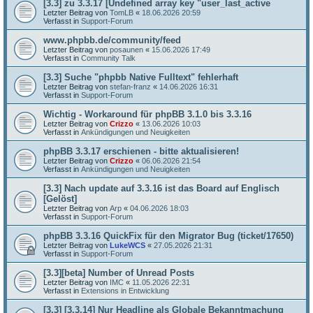
[3.3] zu 3.3.17 [Undefined array key "user_last_active
Letzter Beitrag von
TomLB
«
18.06.2026 20:59
Verfasst in
Support-Forum
www.phpbb.de/community/feed
Letzter Beitrag von
posaunen
«
15.06.2026 17:49
Verfasst in
Community Talk
[3.3] Suche "phpbb Native Fulltext" fehlerhaft
Letzter Beitrag von
stefan-franz
«
14.06.2026 16:31
Verfasst in
Support-Forum
Wichtig - Workaround für phpBB 3.1.0 bis 3.3.16
Letzter Beitrag von
Crizzo
«
13.06.2026 10:03
Verfasst in
Ankündigungen und Neuigkeiten
phpBB 3.3.17 erschienen - bitte aktualisieren!
Letzter Beitrag von
Crizzo
«
06.06.2026 21:54
Verfasst in
Ankündigungen und Neuigkeiten
[3.3] Nach update auf 3.3.16 ist das Board auf Englisch
[Gelöst]
Letzter Beitrag von
Arp
«
04.06.2026 18:03
Verfasst in
Support-Forum
phpBB 3.3.16 QuickFix für den Migrator Bug (ticket/17650)
Letzter Beitrag von
LukeWCS
«
27.05.2026 21:31
Verfasst in
Support-Forum
[3.3][beta] Number of Unread Posts
Letzter Beitrag von
IMC
«
11.05.2026 22:31
Verfasst in
Extensions in Entwicklung
[3.3] [3.3.14] Nur Headline als Globale Bekanntmachung