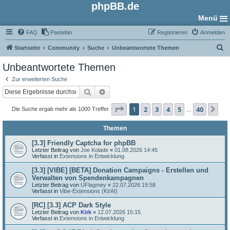
phpBB.de
Menü
FAQ
Pastebin
Registrieren
Anmelden
S
Startseite
Community
Suche
Unbeantwortete Themen
u
Unbeantwortete Themen
c
Zur erweiterten Suche
h
Suche
Erweiterte Suche
e
Seite
1
von
40
1
2
3
4
5
40
Nä
Die Suche ergab mehr als 1000 Treffer
…
Themen
[3.3] Friendly Captcha for phpBB
Letzter Beitrag von
Joe Kolade
«
01.08.2026 14:45
Verfasst in
Extensions in Entwicklung
[3.3] [VIBE] [BETA] Donation Campaigns - Erstellen und
Verwalten von Spendenkampagnen
Letzter Beitrag von
UFlagmey
«
22.07.2026 19:58
Verfasst in
Vibe-Extensions (KI/AI)
[RC] [3.3] ACP Dark Style
Letzter Beitrag von
Kirk
«
12.07.2026 15:15
Verfasst in
Extensions in Entwicklung