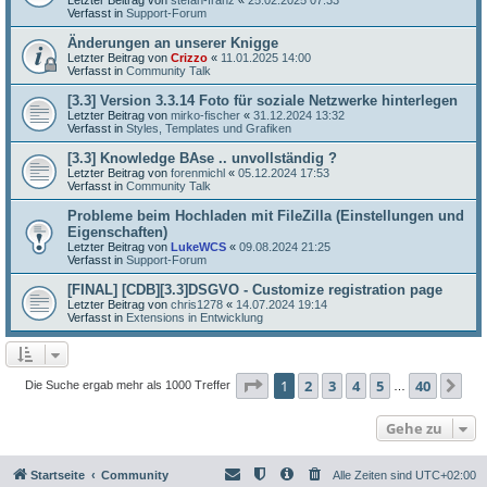
Verfasst in
Support-Forum
Änderungen an unserer Knigge
Letzter Beitrag von
Crizzo
«
11.01.2025 14:00
Verfasst in
Community Talk
[3.3] Version 3.3.14 Foto für soziale Netzwerke hinterlegen
Letzter Beitrag von
mirko-fischer
«
31.12.2024 13:32
Verfasst in
Styles, Templates und Grafiken
[3.3] Knowledge BAse .. unvollständig ?
Letzter Beitrag von
forenmichl
«
05.12.2024 17:53
Verfasst in
Community Talk
Probleme beim Hochladen mit FileZilla (Einstellungen und
Eigenschaften)
Letzter Beitrag von
LukeWCS
«
09.08.2024 21:25
Verfasst in
Support-Forum
[FINAL] [CDB][3.3]DSGVO - Customize registration page
Letzter Beitrag von
chris1278
«
14.07.2024 19:14
Verfasst in
Extensions in Entwicklung
Seite
1
von
40
1
2
3
4
5
40
Nä
Die Suche ergab mehr als 1000 Treffer
…
Gehe zu
Startseite
Community
Alle Zeiten sind
UTC+02:00