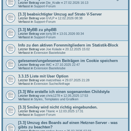
Letzter Beitrag von
Die_Kralle
«
27.02.2026 16:13
Verfasst in
Support-Forum
[3.3] beabsichtigter Umzug auf Strato V-Server
Letzter Beitrag von
GVLP
«
12.02.2026 08:38
Verfasst in
Support-Forum
[3.3] MyBB zu phpBB
Letzter Beitrag von
torty38
«
13.01.2026 00:34
Verfasst in
Support-Forum
Info zu den aktiven Forenmitgliedern im Statistik-Block
Letzter Beitrag von
Joe Kolade
«
20.12.2025 15:02
Verfasst in
Extension Bastelstube
gelesenen/ungelesenen Beiträgen im Cookie speichern
Letzter Beitrag von
IMC
«
27.10.2025 22:47
Verfasst in
Extension Bastelstube
3.3.15 Liste mit User Option
Letzter Beitrag von
matzethias
«
29.07.2025 21:28
Verfasst in
Extension Suche/Anfrage
[3.3] Wie erstelle ich einen sogenannten Childstyle
Letzter Beitrag von
chris1278
«
12.05.2025 17:53
Verfasst in
Styles, Templates und Grafiken
[3.3] Smiley wird nicht richtig eingebunden.
Letzter Beitrag von
Titanic
«
12.03.2025 17:31
Verfasst in
Support-Forum
[3.3] Umzug des Boards auf einen Hetzner-Server - was
gibts zu beachten?
Letzter Beitrag von
stefan-franz
«
25.02.2025 07:33