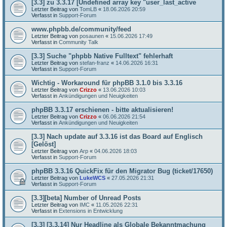
[3.3] zu 3.3.17 [Undefined array key "user_last_active
Letzter Beitrag von
TomLB
«
18.06.2026 20:59
Verfasst in
Support-Forum
www.phpbb.de/community/feed
Letzter Beitrag von
posaunen
«
15.06.2026 17:49
Verfasst in
Community Talk
[3.3] Suche "phpbb Native Fulltext" fehlerhaft
Letzter Beitrag von
stefan-franz
«
14.06.2026 16:31
Verfasst in
Support-Forum
Wichtig - Workaround für phpBB 3.1.0 bis 3.3.16
Letzter Beitrag von
Crizzo
«
13.06.2026 10:03
Verfasst in
Ankündigungen und Neuigkeiten
phpBB 3.3.17 erschienen - bitte aktualisieren!
Letzter Beitrag von
Crizzo
«
06.06.2026 21:54
Verfasst in
Ankündigungen und Neuigkeiten
[3.3] Nach update auf 3.3.16 ist das Board auf Englisch
[Gelöst]
Letzter Beitrag von
Arp
«
04.06.2026 18:03
Verfasst in
Support-Forum
phpBB 3.3.16 QuickFix für den Migrator Bug (ticket/17650)
Letzter Beitrag von
LukeWCS
«
27.05.2026 21:31
Verfasst in
Support-Forum
[3.3][beta] Number of Unread Posts
Letzter Beitrag von
IMC
«
11.05.2026 22:31
Verfasst in
Extensions in Entwicklung
[3.3] [3.3.14] Nur Headline als Globale Bekanntmachung