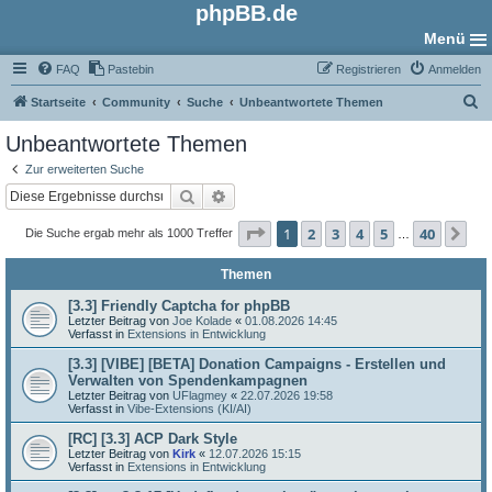
phpBB.de
Menü
FAQ
Pastebin
Registrieren
Anmelden
S
Startseite
Community
Suche
Unbeantwortete Themen
u
Unbeantwortete Themen
c
Zur erweiterten Suche
h
Suche
Erweiterte Suche
e
Seite
1
von
40
1
2
3
4
5
40
Nä
Die Suche ergab mehr als 1000 Treffer
…
Themen
[3.3] Friendly Captcha for phpBB
Letzter Beitrag von
Joe Kolade
«
01.08.2026 14:45
Verfasst in
Extensions in Entwicklung
[3.3] [VIBE] [BETA] Donation Campaigns - Erstellen und
Verwalten von Spendenkampagnen
Letzter Beitrag von
UFlagmey
«
22.07.2026 19:58
Verfasst in
Vibe-Extensions (KI/AI)
[RC] [3.3] ACP Dark Style
Letzter Beitrag von
Kirk
«
12.07.2026 15:15
Verfasst in
Extensions in Entwicklung