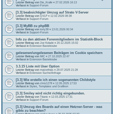
Letzter Beitrag von
Die_Kralle
«
27.02.2026 16:13
Verfasst in
Support-Forum
[3.3] beabsichtigter Umzug auf Strato V-Server
Letzter Beitrag von
GVLP
«
12.02.2026 08:38
Verfasst in
Support-Forum
[3.3] MyBB zu phpBB
Letzter Beitrag von
torty38
«
13.01.2026 00:34
Verfasst in
Support-Forum
Info zu den aktiven Forenmitgliedern im Statistik-Block
Letzter Beitrag von
Joe Kolade
«
20.12.2025 15:02
Verfasst in
Extension Bastelstube
gelesenen/ungelesenen Beiträgen im Cookie speichern
Letzter Beitrag von
IMC
«
27.10.2025 22:47
Verfasst in
Extension Bastelstube
3.3.15 Liste mit User Option
Letzter Beitrag von
matzethias
«
29.07.2025 21:28
Verfasst in
Extension Suche/Anfrage
[3.3] Wie erstelle ich einen sogenannten Childstyle
Letzter Beitrag von
chris1278
«
12.05.2025 17:53
Verfasst in
Styles, Templates und Grafiken
[3.3] Smiley wird nicht richtig eingebunden.
Letzter Beitrag von
Titanic
«
12.03.2025 17:31
Verfasst in
Support-Forum
[3.3] Umzug des Boards auf einen Hetzner-Server - was
gibts zu beachten?
Letzter Beitrag von
stefan-franz
«
25.02.2025 07:33