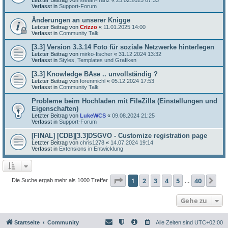
Verfasst in
Support-Forum
Änderungen an unserer Knigge
Letzter Beitrag von
Crizzo
«
11.01.2025 14:00
Verfasst in
Community Talk
[3.3] Version 3.3.14 Foto für soziale Netzwerke hinterlegen
Letzter Beitrag von
mirko-fischer
«
31.12.2024 13:32
Verfasst in
Styles, Templates und Grafiken
[3.3] Knowledge BAse .. unvollständig ?
Letzter Beitrag von
forenmichl
«
05.12.2024 17:53
Verfasst in
Community Talk
Probleme beim Hochladen mit FileZilla (Einstellungen und
Eigenschaften)
Letzter Beitrag von
LukeWCS
«
09.08.2024 21:25
Verfasst in
Support-Forum
[FINAL] [CDB][3.3]DSGVO - Customize registration page
Letzter Beitrag von
chris1278
«
14.07.2024 19:14
Verfasst in
Extensions in Entwicklung
Seite
1
von
40
1
2
3
4
5
40
Nä
Die Suche ergab mehr als 1000 Treffer
…
Gehe zu
Startseite
Community
Alle Zeiten sind
UTC+02:00