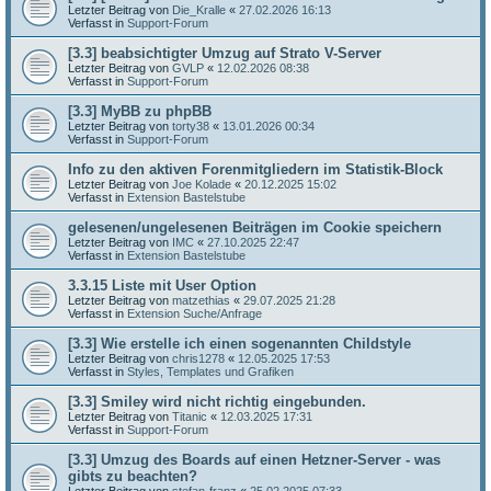
Letzter Beitrag von
Die_Kralle
«
27.02.2026 16:13
Verfasst in
Support-Forum
[3.3] beabsichtigter Umzug auf Strato V-Server
Letzter Beitrag von
GVLP
«
12.02.2026 08:38
Verfasst in
Support-Forum
[3.3] MyBB zu phpBB
Letzter Beitrag von
torty38
«
13.01.2026 00:34
Verfasst in
Support-Forum
Info zu den aktiven Forenmitgliedern im Statistik-Block
Letzter Beitrag von
Joe Kolade
«
20.12.2025 15:02
Verfasst in
Extension Bastelstube
gelesenen/ungelesenen Beiträgen im Cookie speichern
Letzter Beitrag von
IMC
«
27.10.2025 22:47
Verfasst in
Extension Bastelstube
3.3.15 Liste mit User Option
Letzter Beitrag von
matzethias
«
29.07.2025 21:28
Verfasst in
Extension Suche/Anfrage
[3.3] Wie erstelle ich einen sogenannten Childstyle
Letzter Beitrag von
chris1278
«
12.05.2025 17:53
Verfasst in
Styles, Templates und Grafiken
[3.3] Smiley wird nicht richtig eingebunden.
Letzter Beitrag von
Titanic
«
12.03.2025 17:31
Verfasst in
Support-Forum
[3.3] Umzug des Boards auf einen Hetzner-Server - was
gibts zu beachten?
Letzter Beitrag von
stefan-franz
«
25.02.2025 07:33