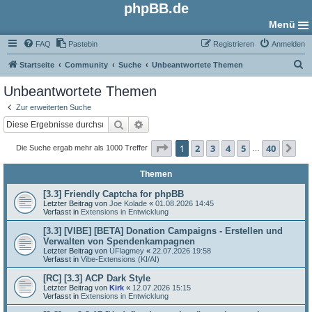
phpBB.de
Menü
FAQ
Pastebin
Registrieren
Anmelden
S
Startseite
Community
Suche
Unbeantwortete Themen
u
Unbeantwortete Themen
c
Zur erweiterten Suche
h
Suche
Erweiterte Suche
e
Seite
1
von
40
1
2
3
4
5
40
Nä
Die Suche ergab mehr als 1000 Treffer
…
Themen
[3.3] Friendly Captcha for phpBB
Letzter Beitrag von
Joe Kolade
«
01.08.2026 14:45
Verfasst in
Extensions in Entwicklung
[3.3] [VIBE] [BETA] Donation Campaigns - Erstellen und
Verwalten von Spendenkampagnen
Letzter Beitrag von
UFlagmey
«
22.07.2026 19:58
Verfasst in
Vibe-Extensions (KI/AI)
[RC] [3.3] ACP Dark Style
Letzter Beitrag von
Kirk
«
12.07.2026 15:15
Verfasst in
Extensions in Entwicklung