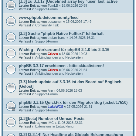
[3.3] zu 3.3.17 [Undefined array key "user_last_active
Letzter Beitrag von
TomLB
«
18.06.2026 20:59
Verfasst in
Support-Forum
www.phpbb.de/community/feed
Letzter Beitrag von
posaunen
«
15.06.2026 17:49
Verfasst in
Community Talk
[3.3] Suche "phpbb Native Fulltext" fehlerhaft
Letzter Beitrag von
stefan-franz
«
14.06.2026 16:31
Verfasst in
Support-Forum
Wichtig - Workaround für phpBB 3.1.0 bis 3.3.16
Letzter Beitrag von
Crizzo
«
13.06.2026 10:03
Verfasst in
Ankündigungen und Neuigkeiten
phpBB 3.3.17 erschienen - bitte aktualisieren!
Letzter Beitrag von
Crizzo
«
06.06.2026 21:54
Verfasst in
Ankündigungen und Neuigkeiten
[3.3] Nach update auf 3.3.16 ist das Board auf Englisch
[Gelöst]
Letzter Beitrag von
Arp
«
04.06.2026 18:03
Verfasst in
Support-Forum
phpBB 3.3.16 QuickFix für den Migrator Bug (ticket/17650)
Letzter Beitrag von
LukeWCS
«
27.05.2026 21:31
Verfasst in
Support-Forum
[3.3][beta] Number of Unread Posts
Letzter Beitrag von
IMC
«
11.05.2026 22:31
Verfasst in
Extensions in Entwicklung
[3.3] [3.3.14] Nur Headline als Globale Bekanntmachung