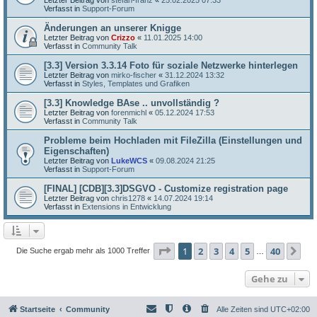
Verfasst in
Support-Forum
Änderungen an unserer Knigge
Letzter Beitrag von
Crizzo
«
11.01.2025 14:00
Verfasst in
Community Talk
[3.3] Version 3.3.14 Foto für soziale Netzwerke hinterlegen
Letzter Beitrag von
mirko-fischer
«
31.12.2024 13:32
Verfasst in
Styles, Templates und Grafiken
[3.3] Knowledge BAse .. unvollständig ?
Letzter Beitrag von
forenmichl
«
05.12.2024 17:53
Verfasst in
Community Talk
Probleme beim Hochladen mit FileZilla (Einstellungen und
Eigenschaften)
Letzter Beitrag von
LukeWCS
«
09.08.2024 21:25
Verfasst in
Support-Forum
[FINAL] [CDB][3.3]DSGVO - Customize registration page
Letzter Beitrag von
chris1278
«
14.07.2024 19:14
Verfasst in
Extensions in Entwicklung
Seite
1
von
40
1
2
3
4
5
40
Nä
Die Suche ergab mehr als 1000 Treffer
…
Gehe zu
Startseite
Community
Alle Zeiten sind
UTC+02:00