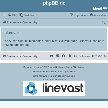
phpBB.de
Menü
FAQ
Pastebin
Registrieren
Anmelden
S
Startseite
Community
u
Information
c
h
Die Suche steht dir momentan leider nicht zur Verfügung. Bitte versuche es in
8 Sekunden erneut.
e
Startseite
Community
Alle Zeiten sind
UTC+02:00
Powered by
phpBB
® Forum Software © phpBB Limited
Deutsche Übersetzung durch
phpBB.de
Datenschutz
|
Nutzungsbedingungen
hosted by Linevast.de