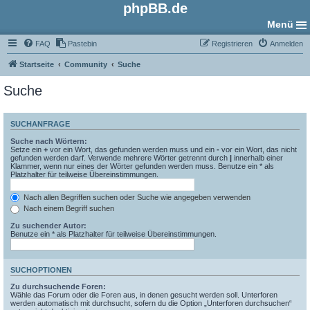
phpBB.de
Menü
FAQ
Pastebin
Registrieren
Anmelden
Startseite
Community
Suche
Suche
SUCHANFRAGE
Suche nach Wörtern:
Setze ein
+
vor ein Wort, das gefunden werden muss und ein
-
vor ein Wort, das nicht
gefunden werden darf. Verwende mehrere Wörter getrennt durch
|
innerhalb einer
Klammer, wenn nur eines der Wörter gefunden werden muss. Benutze ein * als
Platzhalter für teilweise Übereinstimmungen.
Nach allen Begriffen suchen oder Suche wie angegeben verwenden
Nach einem Begriff suchen
Zu suchender Autor:
Benutze ein * als Platzhalter für teilweise Übereinstimmungen.
SUCHOPTIONEN
Zu durchsuchende Foren:
Wähle das Forum oder die Foren aus, in denen gesucht werden soll. Unterforen
werden automatisch mit durchsucht, sofern du die Option „Unterforen durchsuchen“