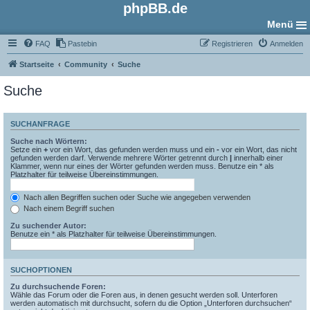
phpBB.de
Menü
FAQ
Pastebin
Registrieren
Anmelden
Startseite
Community
Suche
Suche
SUCHANFRAGE
Suche nach Wörtern:
Setze ein
+
vor ein Wort, das gefunden werden muss und ein
-
vor ein Wort, das nicht
gefunden werden darf. Verwende mehrere Wörter getrennt durch
|
innerhalb einer
Klammer, wenn nur eines der Wörter gefunden werden muss. Benutze ein * als
Platzhalter für teilweise Übereinstimmungen.
Nach allen Begriffen suchen oder Suche wie angegeben verwenden
Nach einem Begriff suchen
Zu suchender Autor:
Benutze ein * als Platzhalter für teilweise Übereinstimmungen.
SUCHOPTIONEN
Zu durchsuchende Foren:
Wähle das Forum oder die Foren aus, in denen gesucht werden soll. Unterforen
werden automatisch mit durchsucht, sofern du die Option „Unterforen durchsuchen“